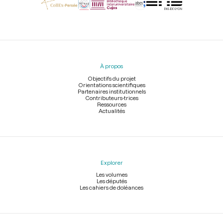
Menu
du
pied
À propos
de
page
Objectifs du projet
Orientations scientifiques
Partenaires institutionnels
Contributeurs-trices
Ressources
Actualités
Explorer
Les volumes
Les députés
Les cahiers de doléances