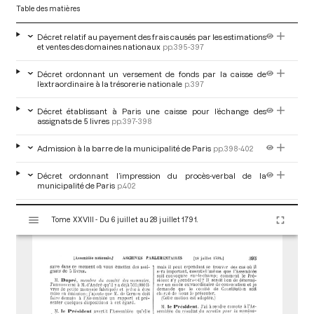
Table des matières
Décret relatif au payement des frais causés par les estimations
et ventes des domaines nationaux
pp.395-397
Décret ordonnant un versement de fonds par la caisse de
l’extraordinaire à la trésorerie nationale
p.397
Décret établissant à Paris une caisse pour l’échange des
assignats de 5 livres
pp.397-398
Admission à la barre de la municipalité de Paris
pp.398-402
Décret ordonnant l’impression du procès-verbal de la
municipalité de Paris
p.402
V
Décret ordonnant l’arrestation d’un individu qui a tiré sur M. de
Tome XXVIII - Du 6 juillet au 28 juillet 1791.
i
Lafayette
pp.402-404
s
u
Décret concernant la provocation à la désobéissance à la loi et
les insultes à la force publique
p.404
a
l
Liste des députés absents à l’appel nominal du 12 juillet
i
1791
pp.404-407
s