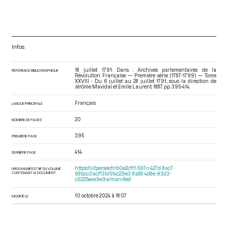
Infos
18 juillet 1791. Dans : Archives parlementaires de la
RÉFÉRENCE BIBLIOGRAPHIQUE
Révolution Française — Première série (1787-1799) — Tome
XXVIII - Du 6 juillet au 28 juillet 1791.
, sous la direction de
Jérôme Mavidal et Emile Laurent. 1887. pp. 395-414.
Français
LANGUE PRINCIPALE
20
NOMBRE DE PAGES
395
PREMIÈRE PAGE
414
DERNIÈRE PAGE
https://iiif.persee.fr/b0e2cf11-597c-427d-8ac7-
URI DU MANIFEST IIIF DU VOLUME
CONTENANT LE DOCUMENT
68bcc0acf13b/514c29e3-8a88-4d8e-93d3-
c6225ece9e9a/manifest
10 octobre 2024 à 18:07
MODIFIÉ LE