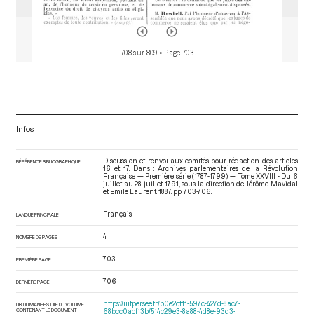
708 sur 809
• Page 703
Infos
Discussion et renvoi aux comités pour rédaction des articles
RÉFÉRENCE BIBLIOGRAPHIQUE
16 et 17. Dans : Archives parlementaires de la Révolution
Française — Première série (1787-1799) — Tome XXVIII - Du 6
juillet au 28 juillet 1791.
, sous la direction de Jérôme Mavidal
et Emile Laurent. 1887. pp. 703-706.
Français
LANGUE PRINCIPALE
4
NOMBRE DE PAGES
703
PREMIÈRE PAGE
706
DERNIÈRE PAGE
https://iiif.persee.fr/b0e2cf11-597c-427d-8ac7-
URI DU MANIFEST IIIF DU VOLUME
CONTENANT LE DOCUMENT
68bcc0acf13b/514c29e3-8a88-4d8e-93d3-