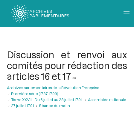
ARCHIVES
PARLEMENTAIRES
Fil
d'Ariane
Discussion et renvoi aux
comités pour rédaction des
articles 16 et 17
Archives parlementaires de la Révolution Française
Première série (1787-1799)
Tome XXVIII - Du 6 juillet au 28 juillet 1791.
Assemblée nationale
27 juillet 1791
Séance du matin