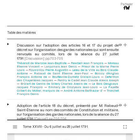
Partager
Table des matières
Discussion sur l'adoption des articles 16 et 17 du projet de
décret sur l'organisation des gardes nationales qui sont ensuite
renvoyés au comités, lors de la séance du 27 juillet
1791
[Discussion]
pp.703-705
Thévenot de Maroise Jean-Baptiste
Rewbell Jean François
Moreau
Etienne Vincent
Lanjuinais Jean Denis
Prieur de la Marne Pierre
Louis
Roussillou Pierre Augustin
Leleu de la Ville au Bois Claude-
Antoine
Rabaud de Saint Etienne Jean-Paul
Boissy d'Anglas
François Antoine de
Boutteville-Dumetz Gislain-Louis
Defermon
des Chapelières Jacques
Perdry le Cadet Jean Claude Alexis Joseph
Brûlart de Genlis de Sillery Charles Alexis de
Le Bois Desguays
Jacques François
Emmery de Grozyeulx Jean-Louis
La Fayette
Gilbert du Motier, marquis de
André Antoine Balthazar d'
Tronchet
François Denis
Adoption de l'article 18 du décret, présenté par M. Rabaud-
Saint-Étienne au nom des comités de Constitution et militaire,
sur l'organisation des gardes nationales, lors de la séance du 27
juillet 1791
[Décret]
pp.705-706
V
Rabaud de Saint Etienne Jean-Paul
Tome XXVIII - Du 6 juillet au 28 juillet 1791.
i
s
Ajournement de la discussion sur le projet de décret sur
l'organisation des gardes nationales, lors de la séance du 27