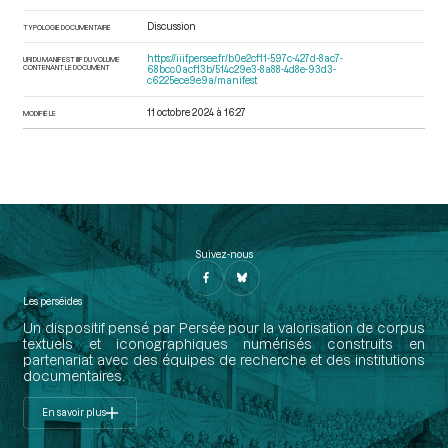
Discussion
TYPOLOGIE DOCUMENTAIRE
https://iiif.persee.fr/b0e2cf11-597c-427d-8ac7-
URI DU MANIFEST IIIF DU VOLUME
CONTENANT LE DOCUMENT
68bcc0acf13b/514c29e3-8a88-4d8e-93d3-
c6225ece9e9a/manifest
11 octobre 2024 à 16:27
MODIFIÉ LE
Suivez-nous
Les perséides
Un dispositif pensé par Persée pour la valorisation de corpus
textuels et iconographiques numérisés construits en
partenariat avec des équipes de recherche et des institutions
documentaires.
En savoir plus