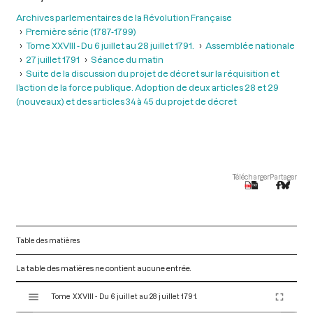
Archives parlementaires de la Révolution Française
Première série (1787-1799)
Tome XXVIII - Du 6 juillet au 28 juillet 1791.
Assemblée nationale
27 juillet 1791
Séance du matin
Suite de la discussion du projet de décret sur la réquisition et
l’action de la force publique. Adoption de deux articles 28 et 29
(nouveaux) et des articles 34 à 45 du projet de décret
Télécharger
Partager
Table des matières
La table des matières ne contient aucune entrée.
V
Tome XXVIII - Du 6 juillet au 28 juillet 1791.
i