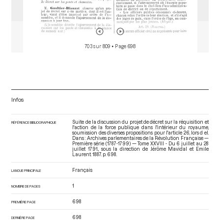
703 sur 809
• Page 698
Infos
Suite de la discussion du projet de décret sur la réquisition et
RÉFÉRENCE BIBLIOGRAPHIQUE
l'action de la force publique dans l'intérieur du royaume,
soumission des diverses propositions pour l'article 26, lors d el.
Dans : Archives parlementaires de la Révolution Française —
Première série (1787-1799) — Tome XXVIII - Du 6 juillet au 28
juillet 1791.
, sous la direction de Jérôme Mavidal et Emile
Laurent. 1887. p. 698.
Français
LANGUE PRINCIPALE
1
NOMBRE DE PAGES
698
PREMIÈRE PAGE
698
DERNIÈRE PAGE