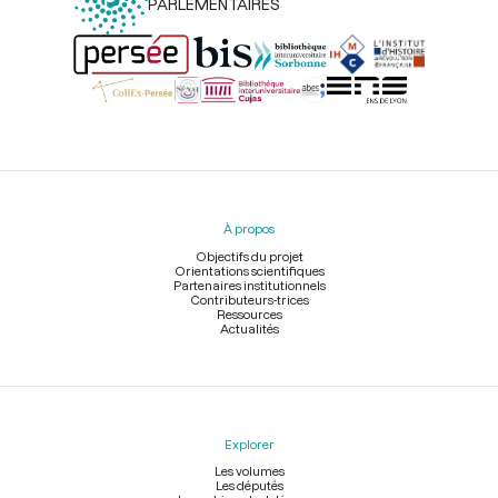
PARLEMENTAIRES
Menu
du
pied
À propos
de
page
Objectifs du projet
Orientations scientifiques
Partenaires institutionnels
Contributeurs-trices
Ressources
Actualités
Explorer
Les volumes
Les députés