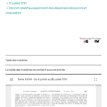
17 juillet 1791
Décret relatif au payement des dépenses des ponts et
chaussées
Télécharger
Partager
Table des matières
La table des matières ne contient aucune entrée.
V
Tome XXVIII - Du 6 juillet au 28 juillet 1791.
i
s
u
a
l
i