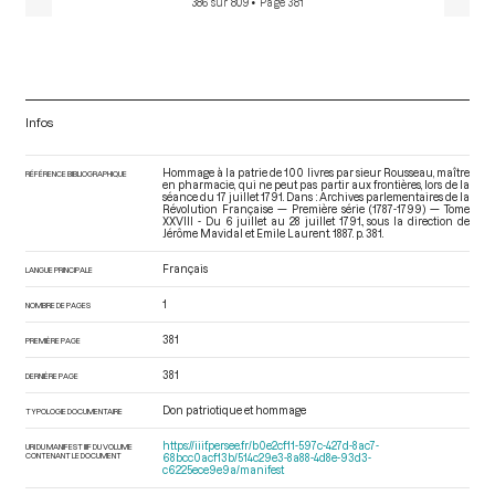
386 sur 809
• Page 381
Infos
Hommage à la patrie de 100 livres par sieur Rousseau, maître
RÉFÉRENCE BIBLIOGRAPHIQUE
en pharmacie, qui ne peut pas partir aux frontières, lors de la
séance du 17 juillet 1791. Dans : Archives parlementaires de la
Révolution Française — Première série (1787-1799) — Tome
XXVIII - Du 6 juillet au 28 juillet 1791.
, sous la direction de
Jérôme Mavidal et Emile Laurent. 1887. p. 381.
Français
LANGUE PRINCIPALE
1
NOMBRE DE PAGES
381
PREMIÈRE PAGE
381
DERNIÈRE PAGE
Don patriotique et hommage
TYPOLOGIE DOCUMENTAIRE
https://iiif.persee.fr/b0e2cf11-597c-427d-8ac7-
URI DU MANIFEST IIIF DU VOLUME
CONTENANT LE DOCUMENT
68bcc0acf13b/514c29e3-8a88-4d8e-93d3-
c6225ece9e9a/manifest