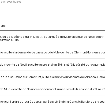
1 avril 2025 à 22:07
ions
ption de la séance du 14 juillet 1789 : arrivée de M. le vicomte de Noailles ann
utation au Roi
ion suite à la demande de passeport de M. le comte de Clermont-Tonnerre pour
du vicomte de Noailles suite au projet d'arrêté relatif à la sûreté du royaume, 
 de la discussion sur l'emprunt, suite à la motion du vicomte de Mirabeau, lors
de M. le vicomte de Noailles concernant l'armée, lors de la séance du 13 aout 
ion sur l'ordre du jour à adopter après avoir établi la Constitution, lors de la s