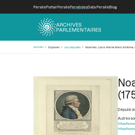
Persée
Portail Persée
Perséides
Data Persée
Blog
ARCHIVES
PARLEMENTAIRES
Fil
Accueil
Explorer
Les députés
Noailles, Louis Marie Marc Antoine, v
d'Ariane
Noa
(17
Député de
Autres s
https://www
https://www