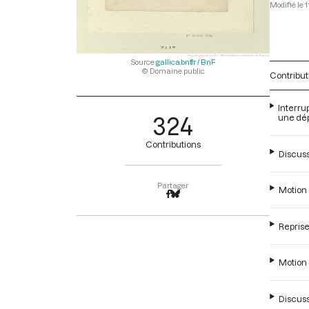
1
Source
gallica.bnf.fr / BnF
© Domaine public
Contribut
Interru
324
une dép
Contributions
Discuss
Partager
Motion 
Reprise
Motion 
Discuss