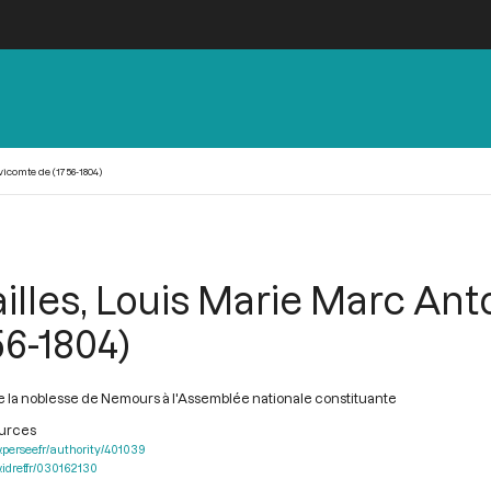
icomte de (1756-1804)
illes, Louis Marie Marc Ant
56-1804)
 la noblesse de Nemours à l'Assemblée nationale constituante
ources
.persee.fr/authority/401039
.idref.fr/030162130