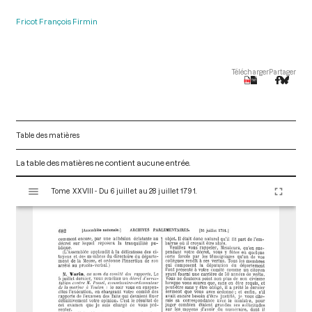
Fricot François Firmin
Télécharger
Partager
Table des matières
La table des matières ne contient aucune entrée.
V
Tome XXVIII - Du 6 juillet au 28 juillet 1791.
i
s
u
a
l
i
s
e
u