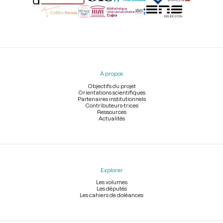
Menu
du
pied
À propos
de
page
Objectifs du projet
Orientations scientifiques
Partenaires institutionnels
Contributeurs-trices
Ressources
Actualités
Explorer
Les volumes
Les députés
Les cahiers de doléances