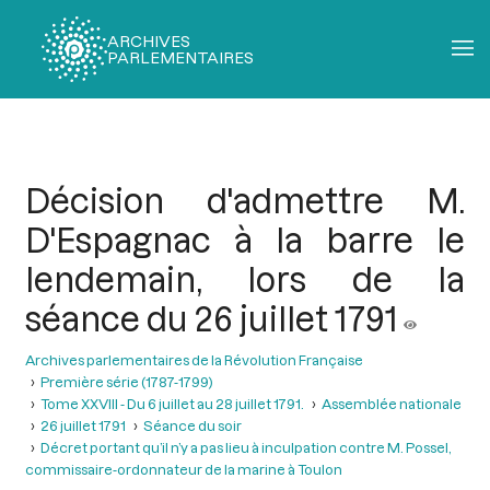
ARCHIVES
PARLEMENTAIRES
Fil
d'Ariane
Décision d'admettre M.
D'Espagnac à la barre le
lendemain, lors de la
séance du 26 juillet 1791
Archives parlementaires de la Révolution Française
Première série (1787-1799)
Tome XXVIII - Du 6 juillet au 28 juillet 1791.
Assemblée nationale
26 juillet 1791
Séance du soir
Décret portant qu’il n’y a pas lieu à inculpation contre M. Possel,
commissaire-ordonnateur de la marine à Toulon