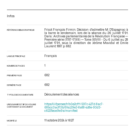
Infos
Fricot François Firmin. Décision d'admettre M. D'Espagnac à
RÉFÉRENCE BIBLIOGRAPHIQUE
la barre le lendemain, lors de la séance du 26 juillet 1791.
Dans : Archives parlementaires de la Révolution Française —
Première série (1787-1799) — Tome XXVIII - Du 6 juillet au 28
juillet 1791.
, sous la direction de Jérôme Mavidal et Emile
Laurent. 1887. p. 682.
Français
LANGUE PRINCIPALE
1
NOMBRE DE PAGES
682
PREMIÈRE PAGE
682
DERNIÈRE PAGE
Déroulement des séances
TYPOLOGIE DOCUMENTAIRE
https://iiif.persee.fr/b0e2cf11-597c-427d-8ac7-
URI DU MANIFEST IIIF DU VOLUME
CONTENANT LE DOCUMENT
68bcc0acf13b/514c29e3-8a88-4d8e-93d3-
c6225ece9e9a/manifest
11 octobre 2024 à 16:27
MODIFIÉ LE