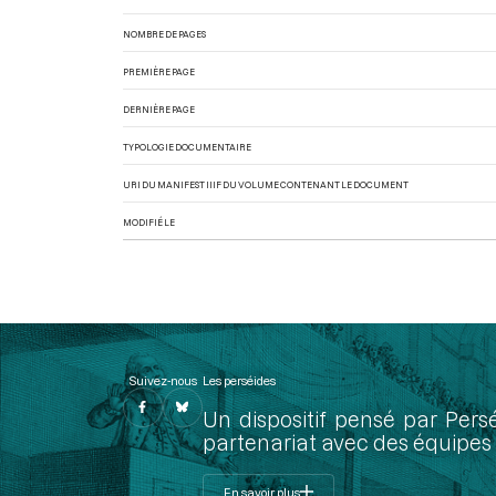
NOMBRE DE PAGES
PREMIÈRE PAGE
DERNIÈRE PAGE
TYPOLOGIE DOCUMENTAIRE
URI DU MANIFEST IIIF DU VOLUME CONTENANT LE DOCUMENT
MODIFIÉ LE
Suivez-nous
Les perséides
Un dispositif pensé par Pers
partenariat avec des équipes 
En savoir plus