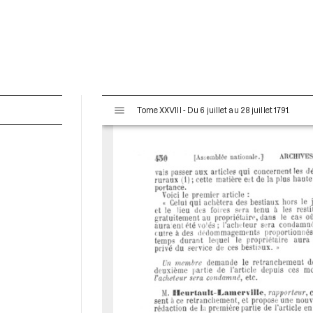
V
Tome XXVIII - Du 6 juillet au 28 juillet 1791.
i
s
u
a
l
i
s
e
u
r
M
i
r
a