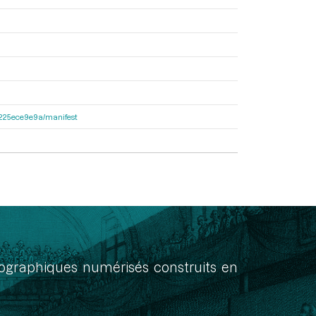
c6225ece9e9a/manifest
onographiques numérisés construits en