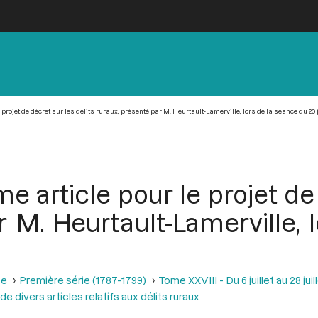
 projet de décret sur les délits ruraux, présenté par M. Heurtault-Lamerville, lors de la séance du 20 ju
e article pour le projet de
r M. Heurtault-Lamerville, 
se
Première série (1787-1799)
Tome XXVIII - Du 6 juillet au 28 juill
de divers articles relatifs aux délits ruraux