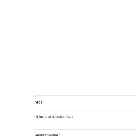
Infos
RÉFÉRENCE BIBLIOGRAPHIQUE
LANGUE PRINCIPALE