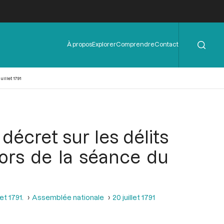
Rechercher
Menu
À propos
Explorer
Comprendre
Contact
de
l'en-
tête
illet 1791
 décret sur les délits
lors de la séance du
et 1791.
Assemblée nationale
20 juillet 1791