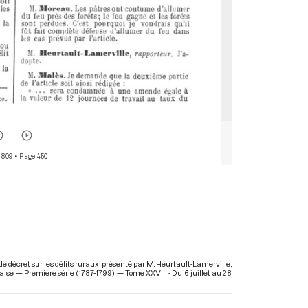
 809
• Page 450
de décret sur les délits ruraux, présenté par M. Heurtault-Lamerville,
çaise — Première série (1787-1799) — Tome XXVIII - Du 6 juillet au 28