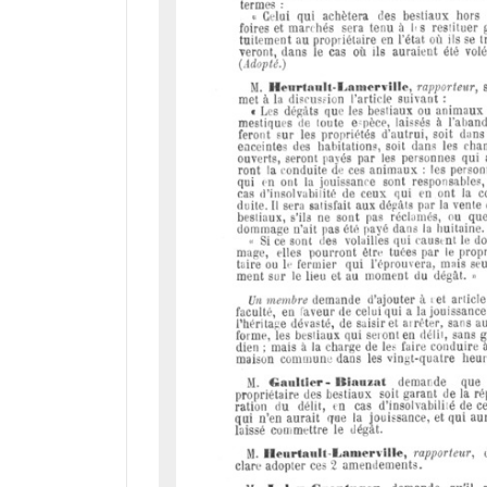
d
o
r