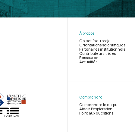
À propos
Objectifs du projet
Orientations scientifiques
Partenaires institutionnels
Contributeurs-trices
Ressources
Actualités
Menu
du
pied
de
Comprendre
page
Comprendre le corpus
Aide à l'exploration
Foire aux questions