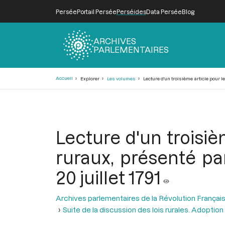
Persée
Portail Persée
Perséides
Data Persée
Blog
ARCHIVES
PARLEMENTAIRES
Fil
Accueil
Explorer
Les volumes
Lecture d'un troisième article pour le
d'Ariane
Lecture d'un troisièm
ruraux, présenté pa
20 juillet 1791
Archives parlementaires de la Révolution Françai
Suite de la discussion des lois rurales. Adoption 