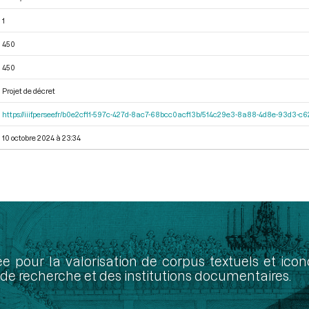
1
450
450
Projet de décret
https://iiif.persee.fr/b0e2cf11-597c-427d-8ac7-68bcc0acf13b/514c29e3-8a88-4d8e-93d3-
10 octobre 2024 à 23:34
ée pour la valorisation de corpus textuels et ic
de recherche et des institutions documentaires.