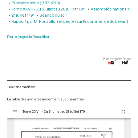
Première série (1787-1799)
Tome XXVIII - Du 6 juillet au 28 juillet 1791.
Assemblée nationale
21 juillet 1791
Séance du soir
Rapport par M. Roussillon et décret sur le commerce du Levant
Pierre Augustin Roussillou
Télécharger
Partager
Table des matières
La table des matières ne contient aucune entrée.
V
Tome XXVIII - Du 6 juillet au 28 juillet 1791.
i
s
u
a
l