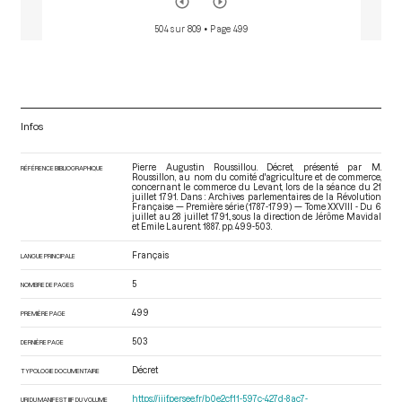
504 sur 809
• Page 499
Infos
Pierre Augustin Roussillou. Décret, présenté par M.
RÉFÉRENCE BIBLIOGRAPHIQUE
Roussillon, au nom du comité d'agriculture et de commerce,
concernant le commerce du Levant, lors de la séance du 21
juillet 1791. Dans : Archives parlementaires de la Révolution
Française — Première série (1787-1799) — Tome XXVIII - Du 6
juillet au 28 juillet 1791.
, sous la direction de Jérôme Mavidal
et Emile Laurent. 1887. pp. 499-503.
Français
LANGUE PRINCIPALE
5
NOMBRE DE PAGES
499
PREMIÈRE PAGE
503
DERNIÈRE PAGE
Décret
TYPOLOGIE DOCUMENTAIRE
https://iiif.persee.fr/b0e2cf11-597c-427d-8ac7-
URI DU MANIFEST IIIF DU VOLUME