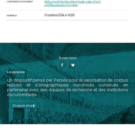
CONTENANT LE DOCUMENT
68bcc0acf13b/514c29e3-8a88-4d8e-93d3-
c6225ece9e9a/manifest
11 octobre 2024 à 16:26
MODIFIÉ LE
Suivez-nous
Les perséides
Un dispositif pensé par Persée pour la valorisation de corpus
textuels et iconographiques numérisés construits en
partenariat avec des équipes de recherche et des institutions
documentaires.
En savoir plus