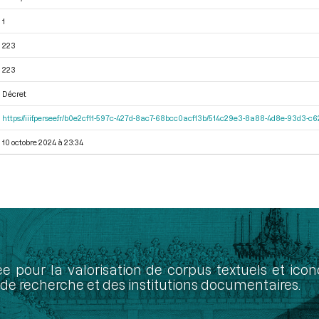
1
223
223
Décret
https://iiif.persee.fr/b0e2cf11-597c-427d-8ac7-68bcc0acf13b/514c29e3-8a88-4d8e-93d3-
10 octobre 2024 à 23:34
ée pour la valorisation de corpus textuels et ic
de recherche et des institutions documentaires.