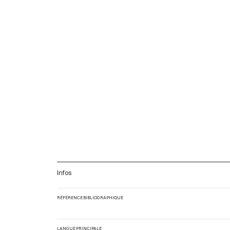
Infos
RÉFÉRENCE BIBLIOGRAPHIQUE
LANGUE PRINCIPALE