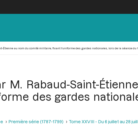
Étienne au nom du comité militaire, fixant l'uniforme des gardes nationales, lors de la séance du 13
ar M. Rabaud-Saint-Étien
uniforme des gardes national
se
Première série (1787-1799)
Tome XXVIII - Du 6 juillet au 28 juill