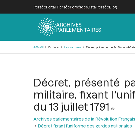
Persée
Portail Persée
Perséides
Data Persée
Blog
ARCHIVES
PARLEMENTAIRES
Fil
Accueil
Explorer
Les volumes
Décret, présenté par M. Rabaud-Saint-
d'Ariane
Décret, présenté p
militaire, fixant l'
du 13 juillet 1791
Archives parlementaires de la Révolution Françai
Décret fixant l’uniforme des gardes nationales