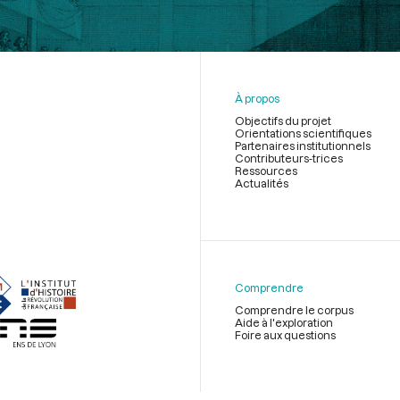
À propos
Objectifs du projet
Orientations scientifiques
Partenaires institutionnels
Contributeurs-trices
Ressources
Actualités
Menu
du
pied
de
Comprendre
page
Comprendre le corpus
Aide à l'exploration
Foire aux questions