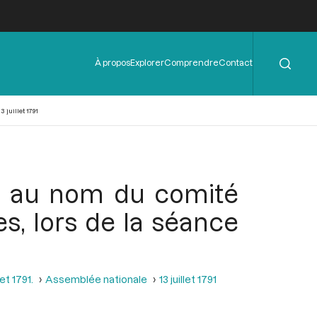
Rechercher
Menu
À propos
Explorer
Comprendre
Contact
de
l'en-
tête
 juillet 1791
ne au nom du comité
es, lors de la séance
et 1791.
Assemblée nationale
13 juillet 1791