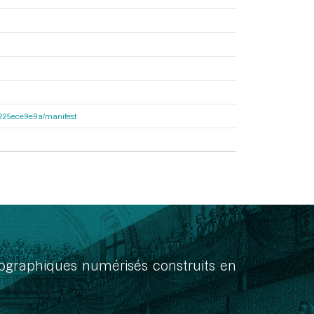
c6225ece9e9a/manifest
onographiques numérisés construits en