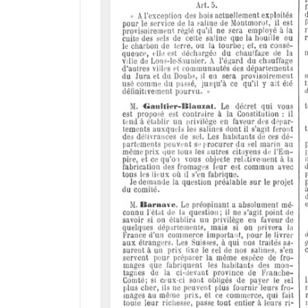
d
o
r