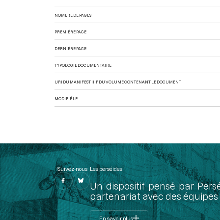
NOMBRE DE PAGES
PREMIÈRE PAGE
DERNIÈRE PAGE
TYPOLOGIE DOCUMENTAIRE
URI DU MANIFEST IIIF DU VOLUME CONTENANT LE DOCUMENT
MODIFIÉ LE
Suivez-nous
Les perséides
Un dispositif pensé par Pers
partenariat avec des équipes 
En savoir plus