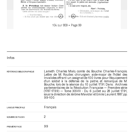
104 sur 809
• Page 99
Infos
Lameth Charles Malo, comte de, Bouche Charles-François.
RÉFÉRENCE BIBLIOGRAPHIQUE
Lettre de M. Routier, chirurgien aide-major de l'hôtel des
Invalides offrant un assignat de 100 livres pour l'équipement
d'un soldat à la défense de la patrie, et remarque de M.
Bouche, lors de la séance du 10 juillet 1791. Dans : Archives
parlementaires de la Révolution Française — Première série
(1787-1799) — Tome XXVIII - Du 6 juillet au 28 juillet 1791.
,
sous la direction de Jérôme Mavidal et Emile Laurent. 1887. pp.
99-100.
Français
LANGUE PRINCIPALE
2
NOMBRE DE PAGES
99
PREMIÈRE PAGE