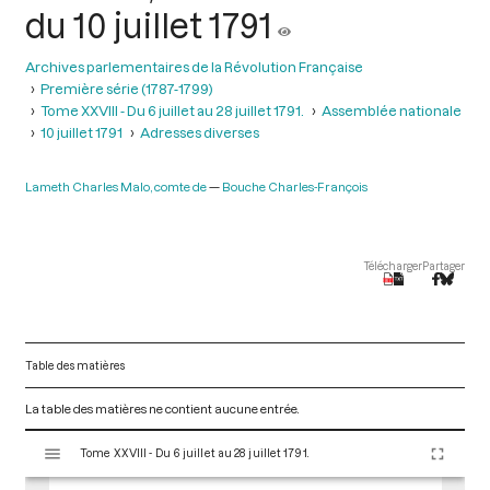
du 10 juillet 1791
Archives parlementaires de la Révolution Française
Première série (1787-1799)
Tome XXVIII - Du 6 juillet au 28 juillet 1791.
Assemblée nationale
10 juillet 1791
Adresses diverses
Lameth Charles Malo, comte de
Bouche Charles-François
Télécharger
Partager
Table des matières
La table des matières ne contient aucune entrée.
V
Tome XXVIII - Du 6 juillet au 28 juillet 1791.
i
s