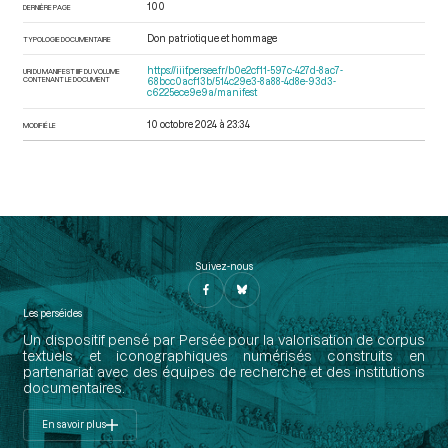
100
DERNIÈRE PAGE
Don patriotique et hommage
TYPOLOGIE DOCUMENTAIRE
https://iiif.persee.fr/b0e2cf11-597c-427d-8ac7-
URI DU MANIFEST IIIF DU VOLUME
CONTENANT LE DOCUMENT
68bcc0acf13b/514c29e3-8a88-4d8e-93d3-
c6225ece9e9a/manifest
10 octobre 2024 à 23:34
MODIFIÉ LE
Suivez-nous
Les perséides
Un dispositif pensé par Persée pour la valorisation de corpus
textuels et iconographiques numérisés construits en
partenariat avec des équipes de recherche et des institutions
documentaires.
En savoir plus