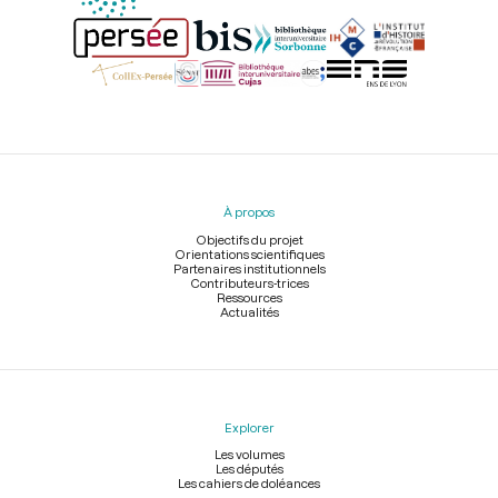
Menu
du
pied
À propos
de
page
Objectifs du projet
Orientations scientifiques
Partenaires institutionnels
Contributeurs-trices
Ressources
Actualités
Explorer
Les volumes
Les députés
Les cahiers de doléances