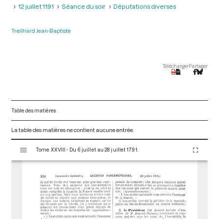
12 juillet 1191
Séance du soir
Députations diverses
Treilhard Jean-Baptiste
Télécharger
Partager
Table des matières
La table des matières ne contient aucune entrée.
V
Tome XXVIII - Du 6 juillet au 28 juillet 1791.
i
s
u
a
l
i
s
e