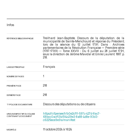
Infos
Treilhard Jean-Baptiste. Discours de la députation de la
RÉFÉRENCE BIBLIOGRAPHIQUE
municipalité de Sainte-Menchould et réponse du Président,
lors de la séance du 12 juillet 1791. Dans : Archives
parlementaires de la Révolution Française — Première série
(1787-1799) — Tome XXVIII - Du 6 juillet au 28 juillet 1791.
,
sous la direction de Jérôme Mavidal et Emile Laurent. 1887. p.
218.
Français
LANGUE PRINCIPALE
1
NOMBRE DE PAGES
218
PREMIÈRE PAGE
218
DERNIÈRE PAGE
Discours des députations ou de citoyens
TYPOLOGIE DOCUMENTAIRE
https://iiif.persee.fr/b0e2cf11-597c-427d-8ac7-
URI DU MANIFEST IIIF DU VOLUME
CONTENANT LE DOCUMENT
68bcc0acf13b/514c29e3-8a88-4d8e-93d3-
c6225ece9e9a/manifest
11 octobre 2024 à 16:24
MODIFIÉ LE