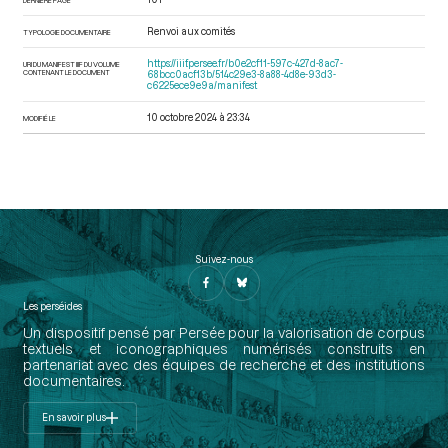
Renvoi aux comités
TYPOLOGIE DOCUMENTAIRE
https://iiif.persee.fr/b0e2cf11-597c-427d-8ac7-
URI DU MANIFEST IIIF DU VOLUME
CONTENANT LE DOCUMENT
68bcc0acf13b/514c29e3-8a88-4d8e-93d3-
c6225ece9e9a/manifest
10 octobre 2024 à 23:34
MODIFIÉ LE
Suivez-nous
Les perséides
Un dispositif pensé par Persée pour la valorisation de corpus
textuels et iconographiques numérisés construits en
partenariat avec des équipes de recherche et des institutions
documentaires.
En savoir plus