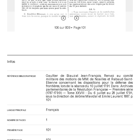
106 sur 809
• Page 101
Infos
Gaultier de Biauzat Jean-François. Renvoi au comité
RÉFÉRENCE BIBLIOGRAPHIQUE
militaire des motions de MM. de Noailles et Rabaud-Saint-
Etienne concernant les dispositions pour la défense des
frontières, lors de la séance du 10 juillet 1791. Dans : Archives
parlementaires de la Révolution Française — Première série
(1787-1799) — Tome XXVIII - Du 6 juillet au 28 juillet 1791.
,
sous la direction de Jérôme Mavidal et Emile Laurent. 1887. p.
101.
Français
LANGUE PRINCIPALE
1
NOMBRE DE PAGES
101
PREMIÈRE PAGE
101
DERNIÈRE PAGE