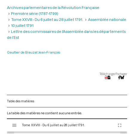
Archives parlementaires de la Révolution Française
Première série (1787-1799)
Tome XXVIII - Du 6 juillet au 28 juillet 1791.
Assemblée nationale
10 juillet 1791
Lettre des commissaires de l’Assemblée dans les départements
de l’Est
Gaultier de Biauzat Jean-François
Télécharger
Partager
Table des matières
La table des matières ne contient aucune entrée.
V
Tome XXVIII - Du 6 juillet au 28 juillet 1791.
i
s