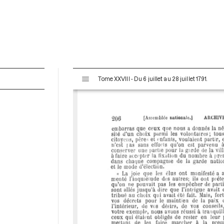
V
Tome XXVIII - Du 6 juillet au 28 juillet 1791.
i
s
u
a
l
i
s
e
u
r
M
i
r
a