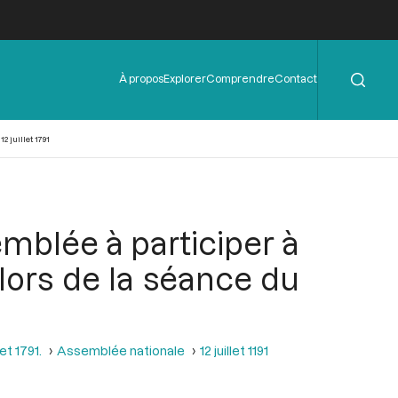
Rechercher
Menu
À propos
Explorer
Comprendre
Contact
de
l'en-
tête
 juillet 1791
semblée à participer à
lors de la séance du
et 1791.
Assemblée nationale
12 juillet 1191