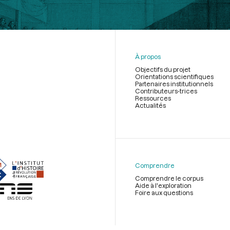
À propos
Objectifs du projet
Orientations scientifiques
Partenaires institutionnels
Contributeurs-trices
Ressources
Actualités
Menu
du
pied
de
Comprendre
page
Comprendre le corpus
Aide à l'exploration
Foire aux questions