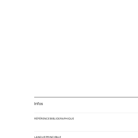
Infos
RÉFÉRENCE BIBLIOGRAPHIQUE
LANGUE PRINCIPALE