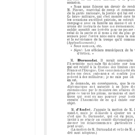
d
o
r