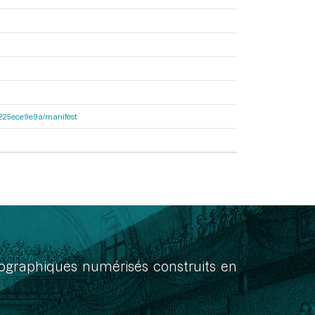
c6225ece9e9a/manifest
onographiques numérisés construits en