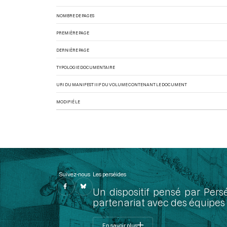
NOMBRE DE PAGES
PREMIÈRE PAGE
DERNIÈRE PAGE
TYPOLOGIE DOCUMENTAIRE
URI DU MANIFEST IIIF DU VOLUME CONTENANT LE DOCUMENT
MODIFIÉ LE
Suivez-nous
Les perséides
Un dispositif pensé par Pers
partenariat avec des équipes 
En savoir plus