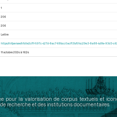
1
206
206
Lettre
https://iiif.persee.fr/b0e2cf11-597c-427d-8ac7-68bcc0acf13b/514c29e3-8a88-4d8e-93d3-
11 octobre 2024 à 16:24
ée pour la valorisation de corpus textuels et ic
de recherche et des institutions documentaires.