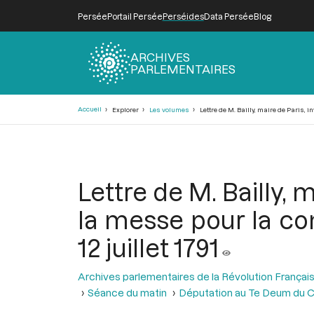
Persée
Portail Persée
Perséides
Data Persée
Blog
ARCHIVES
PARLEMENTAIRES
Fil
Accueil
Explorer
Les volumes
Lettre de M. Bailly, maire de Paris, i
d'Ariane
Lettre de M. Bailly, 
la messe pour la co
12 juillet 1791
Archives parlementaires de la Révolution Françai
Séance du matin
Députation au Te Deum du