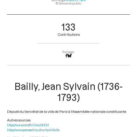
Source
gallica.bnf.fr / BnF
© Domaine public
133
Contributions
Partager
Bailly, Jean Sylvain (1736-
1793)
Député du tiers-état de la ville de Paris à l'Assemblée nationale constituante
Autres sources
https://www.idref.fr/034408991
https://www.persee.fr/authority/416494