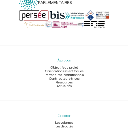
PARLEMENTAIRES
Menu
du
pied
À propos
de
page
Objectifs du projet
Orientations scientifiques
Partenaires institutionnels
Contributeurs-trices
Ressources
Actualités
Explorer
Les volumes
Les députés