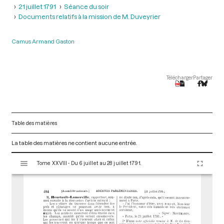
21 juillet 1791
Séance du soir
Documents relatifs à la mission de M. Duveyrier
Camus Armand Gaston
Télécharger
Partager
Table des matières
La table des matières ne contient aucune entrée.
V
Tome XXVIII - Du 6 juillet au 28 juillet 1791.
i
s
u
a
l
i
s