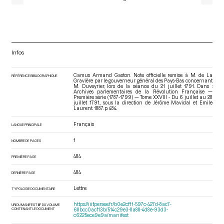
Infos
Camus Armand Gaston. Note officielle remise à M. de La
RÉFÉRENCE BIBLIOGRAPHIQUE
Gravière par le gouverneur général des Pays-Bas concernant
M. Duveyrier, lors de la séance du 21 juillet 1791. Dans :
Archives parlementaires de la Révolution Française —
Première série (1787-1799) — Tome XXVIII - Du 6 juillet au 28
juillet 1791.
, sous la direction de Jérôme Mavidal et Emile
Laurent. 1887. p. 484.
Français
LANGUE PRINCIPALE
1
NOMBRE DE PAGES
484
PREMIÈRE PAGE
484
DERNIÈRE PAGE
Lettre
TYPOLOGIE DOCUMENTAIRE
https://iiif.persee.fr/b0e2cf11-597c-427d-8ac7-
URI DU MANIFEST IIIF DU VOLUME
CONTENANT LE DOCUMENT
68bcc0acf13b/514c29e3-8a88-4d8e-93d3-
c6225ece9e9a/manifest