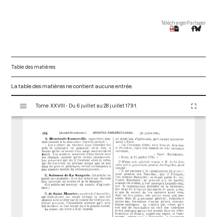
Télécharger
Partager
Table des matières
La table des matières ne contient aucune entrée.
V
Tome XXVIII - Du 6 juillet au 28 juillet 1791.
i
s
u
a
l
i
s
e
u
r
M
i