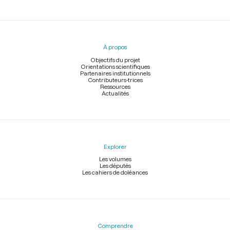
Menu
du
pied
À propos
de
page
Objectifs du projet
Orientations scientifiques
Partenaires institutionnels
Contributeurs-trices
Ressources
Actualités
Explorer
Les volumes
Les députés
Les cahiers de doléances
Comprendre