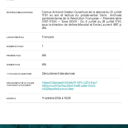
Camus Armand Gaston. Ouverture de la séance du 21 juillet
RÉFÉRENCE BIBLIOGRAPHIQUE
1791 au soir et lecture du procès-verbal. Dans : Archives
parlementaires de la Révolution Française — Première série
(1787-1799) — Tome XXVIII - Du 6 juillet au 28 juillet 1791.
,
sous la direction de Jérôme Mavidal et Emile Laurent. 1887. p.
484.
Français
LANGUE PRINCIPALE
1
NOMBRE DE PAGES
484
PREMIÈRE PAGE
484
DERNIÈRE PAGE
Déroulement des séances
TYPOLOGIE DOCUMENTAIRE
https://iiif.persee.fr/b0e2cf11-597c-427d-8ac7-
URI DU MANIFEST IIIF DU VOLUME
CONTENANT LE DOCUMENT
68bcc0acf13b/514c29e3-8a88-4d8e-93d3-
c6225ece9e9a/manifest
11 octobre 2024 à 16:26
MODIFIÉ LE