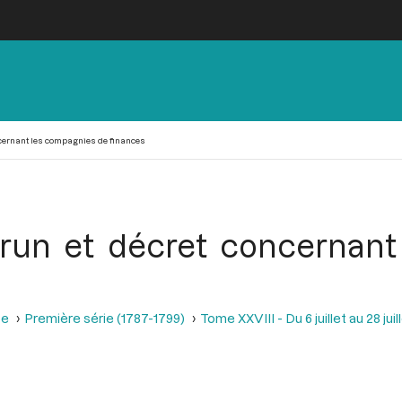
ncernant les compagnies de finances
run et décret concernan
se
Première série (1787-1799)
Tome XXVIII - Du 6 juillet au 28 juill