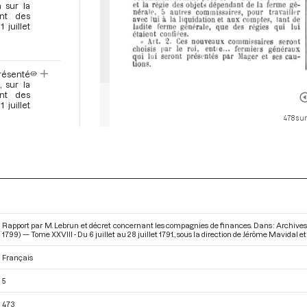
 sur la
ent des
juillet
présenté
 sur la
ent des
juillet
478 sur
enté par
idation,
nies de
p.475
titre II
Rapport par M. Lebrun et décret concernant les compagnies de finances. Dans : Archives
é et le
1799) — Tome XXVIII - Du 6 juillet au 28 juillet 1791.
, sous la direction de Jérôme Mavidal et
s de la
Français
du Séjour
5
enté par
473