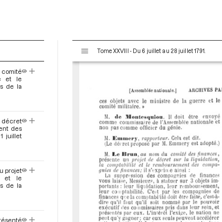
V
Tome XXVIII - Du 6 juillet au 28 juillet 1791.
i
s
u comité
u
é et le
a
s de la
l
i
s
e décret
e
ment des
juillet
u
r
M
i
u projet
é et le
r
s de la
a
d
o
présenté