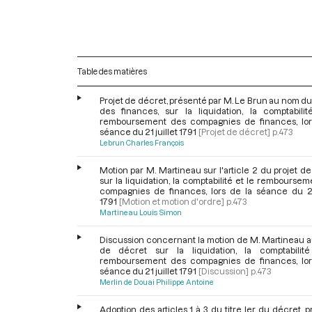
Table des matières
Projet de décret, présenté par M. Le Brun au nom d
des finances, sur la liquidation, la comptabilit
remboursement des compagnies de finances, lor
séance du 21 juillet 1791
[Projet de décret]
p.473
Lebrun Charles François
Motion par M. Martineau sur l'article 2 du projet d
sur la liquidation, la comptabilité et le rembourse
compagnies de finances, lors de la séance du 21 
1791
[Motion et motion d'ordre]
p.473
Martineau Louis Simon
Discussion concernant la motion de M. Martineau a
de décret sur la liquidation, la comptabilit
remboursement des compagnies de finances, lor
séance du 21 juillet 1791
[Discussion]
p.473
Merlin de Douai Philippe Antoine
Adoption des articles 1 à 3 du titre Ier du décret, 