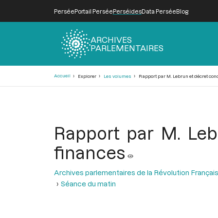
Persée
Portail Persée
Perséides
Data Persée
Blog
ARCHIVES
PARLEMENTAIRES
Fil
Accueil
Explorer
Les volumes
Rapport par M. Lebrun et décret co
d'Ariane
Rapport par M. Leb
finances
Archives parlementaires de la Révolution Françai
Séance du matin