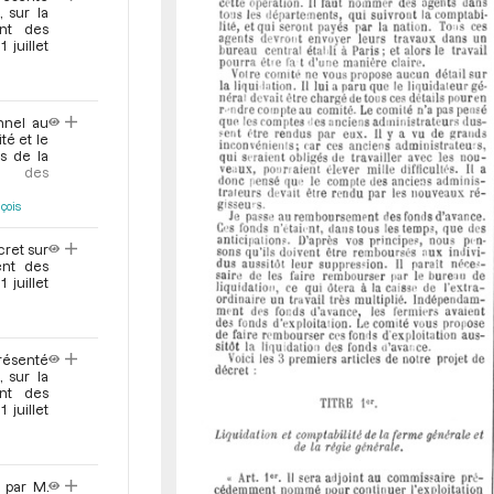
r
 sur la
ent des
juillet
onnel au
té et le
s de la
nt des
çois
cret sur
ent des
juillet
présenté
 sur la
ent des
juillet
 par M.