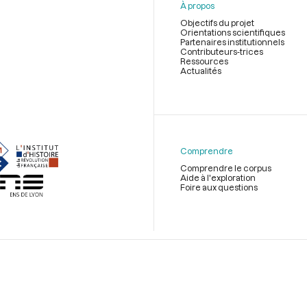
À propos
nies de
p.477
Objectifs du projet
Orientations scientifiques
Partenaires institutionnels
Contributeurs-trices
hargé de
Ressources
 loterie
Actualités
t motion
Menu
ssignat
du
nse des
pied
91
[Don
de
Comprendre
page
Comprendre le corpus
Aide à l'exploration
apports
Foire aux questions
stement
t motion