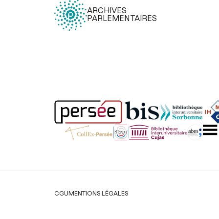
la comptabilité et le remboursement des compag
ARCHIVES
finances, lors de la séance du 21 juillet 1791
[Décret]
PARLEMENTAIRES
Lebrun Charles François
Motion afin que le comité des contributions soit c
faire rapport sur le nombre des administrateurs de la
royale, lors de la séance du 21 juillet 1791
[Motion e
d'ordre]
p.477
Hommage d'un citoyen de Paris de 300 livres en a
pour l'entretien des gardes nationales à la défe
frontières, lors de la séance du 21 juillet 17
patriotique et hommage]
p.477
Defermon des Chapelières Jacques
Motion de M. Malouet afin que le comité des r
intervienne sur l'affaire du sieur Poussel, inju
accusé, lors de la séance du 21 juillet 1791
[Motion e
d'ordre]
p.477
Malouet Pierre Victor
Légal
CGU
MENTIONS LÉGALES