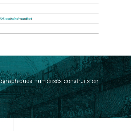
c6225ece9e9a/manifest
onographiques numérisés construits en