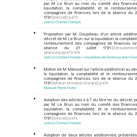
par M. Le Brun au nom du comité des finances,
liquidation, la comptabilité et le remboursem
compagnies de finances, lors de la séance du 21 
1791
[Décret]
p.473
Lebrun Charles François
Proposition par M. Goupilleau d'un article additi
décret de M. Le Brun, sur la liquidation, la comptabili
remboursement des compagnies de finances, lor
séance du 21 juillet 1791
[Dérouleme
séances]
pp.473-474
Lebrun Charles François
Goupilleau de Fontenay Jean-Fran
Motion de M. Malouet sur l'article additionnel au dé
la liquidation, la comptabilité et le remboursem
compagnies de finances, lors de la séance du 21 
1791
[Motion et motion d'ordre]
p.474
Malouet Pierre Victor
Adoption des articles 4 à 7 du titre Ier du décret, 
par M. Le Brun au nom du comité des finances,
liquidation, la comptabilité et le remboursem
compagnies de finances, lors de la séance du 21 
1791
[Décret]
p.474
Lebrun Charles François
Adoption de deux articles additionnels, présentés