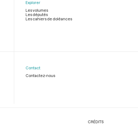
Explorer
Les volumes
Les députés
Les cahiers de doléances
Contact
Contactez-nous
CRÉDITS