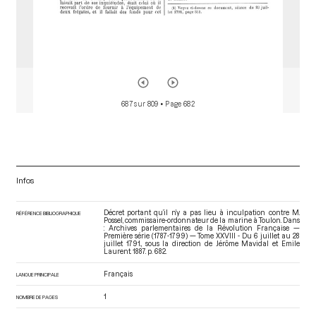
687 sur 809
• Page 682
Infos
Décret portant qu’il n’y a pas lieu à inculpation contre M.
RÉFÉRENCE BIBLIOGRAPHIQUE
Possel, commissaire-ordonnateur de la marine à Toulon. Dans
: Archives parlementaires de la Révolution Française —
Première série (1787-1799) — Tome XXVIII - Du 6 juillet au 28
juillet 1791.
, sous la direction de Jérôme Mavidal et Emile
Laurent. 1887. p. 682.
Français
LANGUE PRINCIPALE
1
NOMBRE DE PAGES