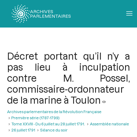
ARCHIVES
PARLEMENTAIRES
Fil
d'Ariane
Décret portant qu’il n’y a
pas lieu à inculpation
contre M. Possel,
commissaire-ordonnateur
de la marine à Toulon
Archives parlementaires de la Révolution Française
Première série (1787-1799)
Tome XXVIII - Du 6 juillet au 28 juillet 1791.
Assemblée nationale
26 juillet 1791
Séance du soir