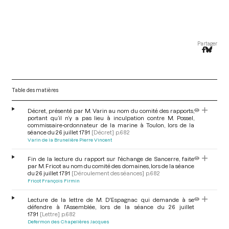
Partager
Table des matières
Décret, présenté par M. Varin au nom du comité des rapports,
portant qu’il n’y a pas lieu à inculpation contre M. Possel,
commissaire-ordonnateur de la marine à Toulon, lors de la
séance du 26 juillet 1791
[Décret]
p.682
Varin de la Brunelière Pierre Vincent
Fin de la lecture du rapport sur l'échange de Sancerre, faite
par M. Fricot au nom du comité des domaines, lors de la séance
du 26 juillet 1791
[Déroulement des séances]
p.682
Fricot François Firmin
Lecture de la lettre de M. D'Espagnac qui demande à se
défendre à l'Assemblée, lors de la séance du 26 juillet
1791
[Lettre]
p.682
Defermon des Chapelières Jacques