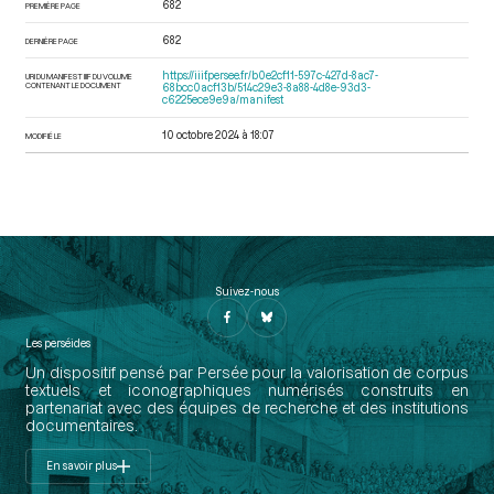
682
PREMIÈRE PAGE
682
DERNIÈRE PAGE
https://iiif.persee.fr/b0e2cf11-597c-427d-8ac7-
URI DU MANIFEST IIIF DU VOLUME
CONTENANT LE DOCUMENT
68bcc0acf13b/514c29e3-8a88-4d8e-93d3-
c6225ece9e9a/manifest
10 octobre 2024 à 18:07
MODIFIÉ LE
Suivez-nous
Les perséides
Un dispositif pensé par Persée pour la valorisation de corpus
textuels et iconographiques numérisés construits en
partenariat avec des équipes de recherche et des institutions
documentaires.
En savoir plus