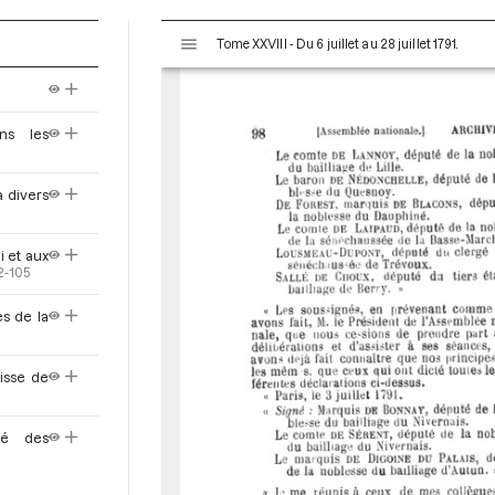
V
Tome XXVIII - Du 6 juillet au 28 juillet 1791.
i
s
u
a
ns les
l
i
s
à divers
e
u
i et aux
r
2-105
M
i
es de la
r
a
d
isse de
o
r
ité des