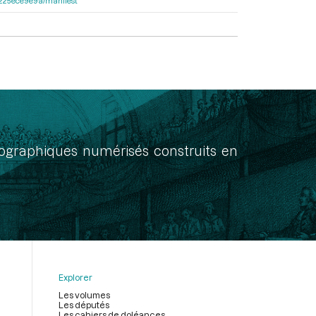
c6225ece9e9a/manifest
onographiques numérisés construits en
Explorer
Les volumes
Les députés
Les cahiers de doléances