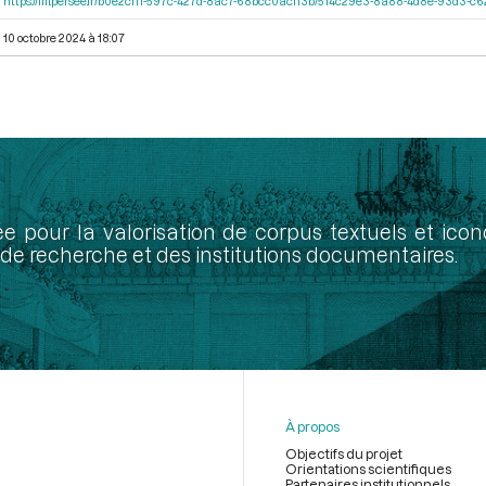
https://iiif.persee.fr/b0e2cf11-597c-427d-8ac7-68bcc0acf13b/514c29e3-8a88-4d8e-93d3-
10 octobre 2024 à 18:07
ée pour la valorisation de corpus textuels et ic
de recherche et des institutions documentaires.
À propos
Objectifs du projet
Orientations scientifiques
Partenaires institutionnels