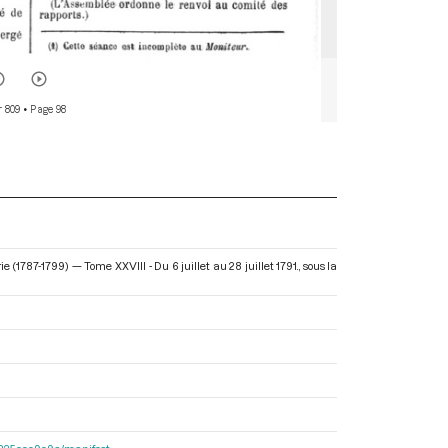
r 809
• Page 98
 (1787-1799) — Tome XXVIII - Du 6 juillet au 28 juillet 1791.
, sous la