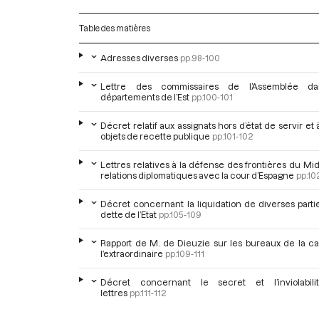
Table des matières
Adresses diverses
pp.98-100
Lettre des commissaires de l’Assemblée da
départements de l’Est
pp.100-101
Décret relatif aux assignats hors d’état de servir et 
objets de recette publique
pp.101-102
Lettres relatives à la défense des frontières du Mid
relations diplomatiques avec la cour d’Espagne
pp.10
Décret concernant la liquidation de diverses parti
dette de l’Etat
pp.105-109
Rapport de M. de Dieuzie sur les bureaux de la ca
l’extraordinaire
pp.109-111
Décret concernant le secret et l’inviolabil
lettres
pp.111-112