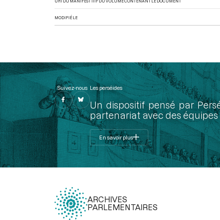
URI DU MANIFEST IIIF DU VOLUME CONTENANT LE DOCUMENT
MODIFIÉ LE
Suivez-nous
Les perséides
Un dispositif pensé par Pers
partenariat avec des équipes 
En savoir plus
ARCHIVES
PARLEMENTAIRES