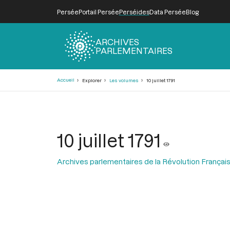
Persée
Portail Persée
Perséides
Data Persée
Blog
ARCHIVES
PARLEMENTAIRES
Fil
Accueil
Explorer
Les volumes
10 juillet 1791
d'Ariane
10 juillet 1791
Archives parlementaires de la Révolution Françai