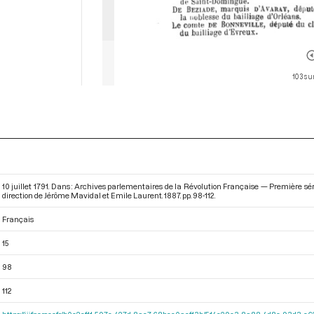
103 su
10 juillet 1791. Dans : Archives parlementaires de la Révolution Française — Première série
direction de Jérôme Mavidal et Emile Laurent. 1887. pp. 98-112.
Français
15
98
112