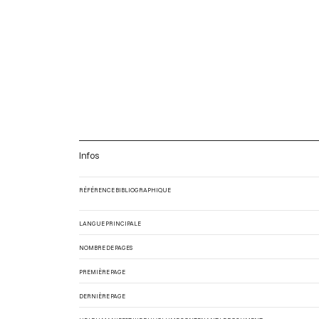
Infos
RÉFÉRENCE BIBLIOGRAPHIQUE
LANGUE PRINCIPALE
NOMBRE DE PAGES
PREMIÈRE PAGE
DERNIÈRE PAGE