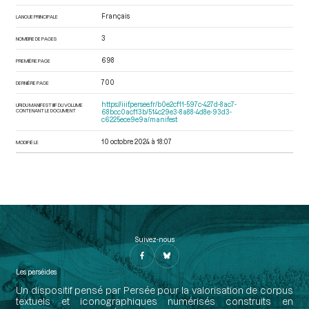
Français
LANGUE PRINCIPALE
3
NOMBRE DE PAGES
698
PREMIÈRE PAGE
700
DERNIÈRE PAGE
https://iiif.persee.fr/b0e2cf11-597c-427d-8ac7-
URI DU MANIFEST IIIF DU VOLUME
CONTENANT LE DOCUMENT
68bcc0acf13b/514c29e3-8a88-4d8e-93d3-
c6225ece9e9a/manifest
10 octobre 2024 à 18:07
MODIFIÉ LE
Suivez-nous
Les perséides
Un dispositif pensé par Persée pour la valorisation de corpus
textuels et iconographiques numérisés construits en