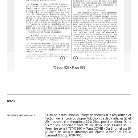
Goupil de Préfeln Guillaume François
Adoption des articles 39 à 47 (37 à 45 du projet), du décret
présenté par M. Démeunier, sur la réquisition et l'action de la
force publique dans l'intérieur du royaume, lors de la séance
du 27 juillet 1791
[Décret]
pp.699-700
Démeunier Jean Nicolas
Passage à l'ordre du jour sur la proposition d'un article
additionnel sur l'obligation, pour le procureur syndic, d'avertir
le ministre de l'intérieur dans les cas de réquisition de la force
publique, lors de la séance du 27 juillet 1791
[Déroulement des
séances]
p.700
Moreau Etienne Vincent
703 sur 809
• Page 698
Adoption du préambule au décret, présenté par M. Démeunier,
sur la réquisition et l'action de la force publique dans l'intérieur
du royaume, lors de la séance du 27 juillet 1791
[Décret]
p.700
Démeunier Jean Nicolas
Infos
Suite de la discussion du projet de décret sur la réquisition et
RÉFÉRENCE BIBLIOGRAPHIQUE
l’action de la force publique. Adoption de deux articles 28 et
29 (nouveaux) et des articles 34 à 45 du projet de décret. Dans
: Archives parlementaires de la Révolution Française —
Première série (1787-1799) — Tome XXVIII - Du 6 juillet au 28
juillet 1791.
, sous la direction de Jérôme Mavidal et Emile
Laurent. 1887. pp. 698-700.