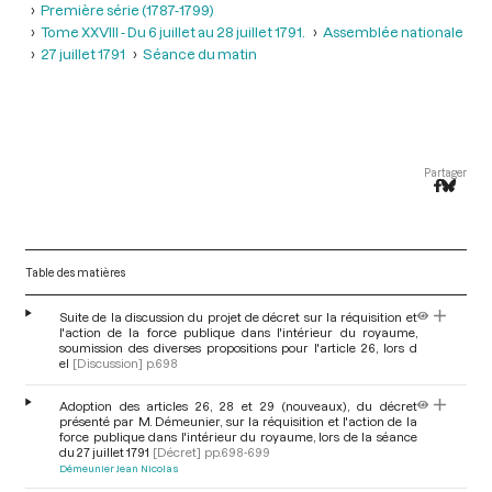
Première série (1787-1799)
Tome XXVIII - Du 6 juillet au 28 juillet 1791.
Assemblée nationale
27 juillet 1791
Séance du matin
Partager
Table des matières
Suite de la discussion du projet de décret sur la réquisition et
l'action de la force publique dans l'intérieur du royaume,
soumission des diverses propositions pour l'article 26, lors d
el
[Discussion]
p.698
Adoption des articles 26, 28 et 29 (nouveaux), du décret
présenté par M. Démeunier, sur la réquisition et l'action de la
force publique dans l'intérieur du royaume, lors de la séance
du 27 juillet 1791
[Décret]
pp.698-699
Démeunier Jean Nicolas