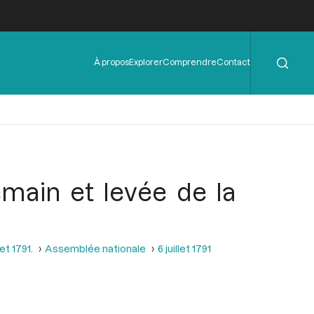
Rechercher
Menu
À propos
Explorer
Comprendre
Contact
de
l'en-
tête
emain et levée de la
et 1791.
Assemblée nationale
6 juillet 1791