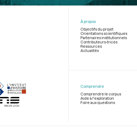
À propos
Objectifs du projet
Orientations scientifiques
Partenaires institutionnels
Contributeurs-trices
Ressources
Actualités
Menu
du
pied
de
Comprendre
page
Comprendre le corpus
Aide à l'exploration
Foire aux questions