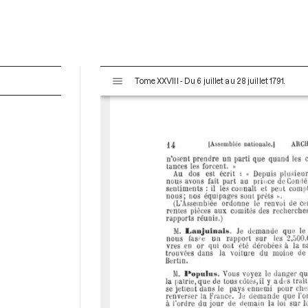
V
Tome XXVIII - Du 6 juillet au 28 juillet 1791.
i
s
u
a
l
i
s
e
u
r
M
i
r
a
d
o