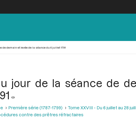
e de demain et levée de la séance du 6 juillet 1791
du jour de la séance de d
791
se
Première série (1787-1799)
Tome XXVIII - Du 6 juillet au 28 juill
procédures contre des prêtres réfractaires