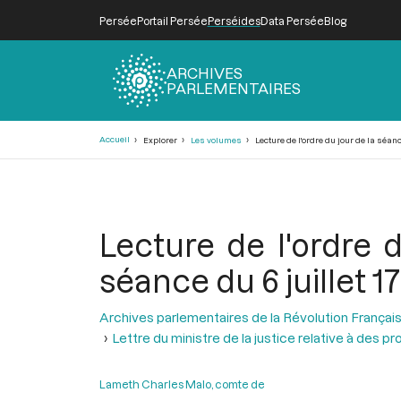
Persée
Portail Persée
Perséides
Data Persée
Blog
ARCHIVES
PARLEMENTAIRES
Fil
Accueil
Explorer
Les volumes
Lecture de l'ordre du jour de la séanc
d'Ariane
Lecture de l'ordre 
séance du 6 juillet 1
Archives parlementaires de la Révolution Françai
Lettre du ministre de la justice relative à des 
Lameth Charles Malo, comte de