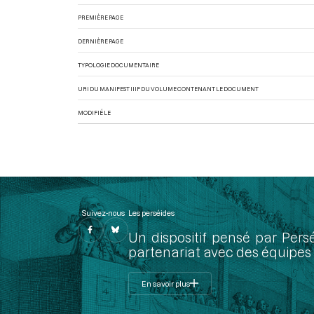
PREMIÈRE PAGE
DERNIÈRE PAGE
TYPOLOGIE DOCUMENTAIRE
URI DU MANIFEST IIIF DU VOLUME CONTENANT LE DOCUMENT
MODIFIÉ LE
Suivez-nous
Les perséides
Un dispositif pensé par Pers
partenariat avec des équipes 
En savoir plus