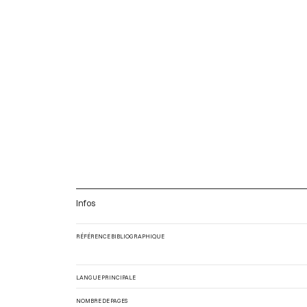
Infos
RÉFÉRENCE BIBLIOGRAPHIQUE
LANGUE PRINCIPALE
NOMBRE DE PAGES