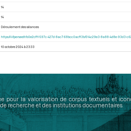
14
14
Déroulement des séances
https://iiif.persee.fr/b0e2cf11-597c-427d-8ac7-68bcc0acf13b/514c29e3-8a88-4d8e-93d3-
10 octobre 2024 à 23:33
ée pour la valorisation de corpus textuels et ic
de recherche et des institutions documentaires.