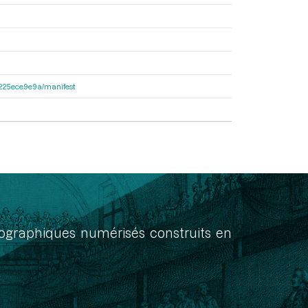
c6225ece9e9a/manifest
onographiques numérisés construits en