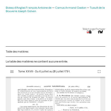
Boissy d'Anglas François Antoine de
Camus Armand Gaston
Tuault de la
Bouverie Joseph Golven
Télécharger
Partager
Table des matières
La table des matières ne contient aucune entrée.
V
Tome XXVIII - Du 6 juillet au 28 juillet 1791.
i
s
u
a
l
i
s
e
u