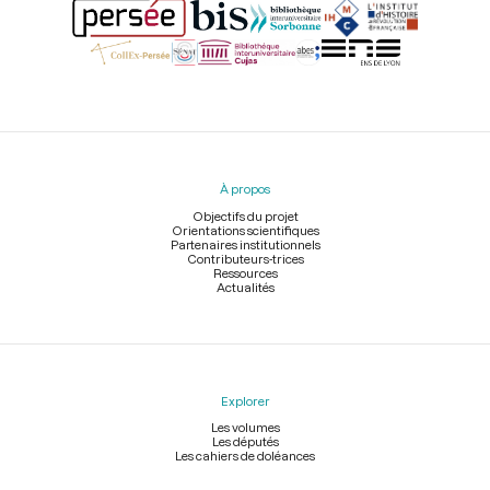
Menu
du
pied
À propos
de
page
Objectifs du projet
Orientations scientifiques
Partenaires institutionnels
Contributeurs-trices
Ressources
Actualités
Explorer
Les volumes
Les députés
Les cahiers de doléances