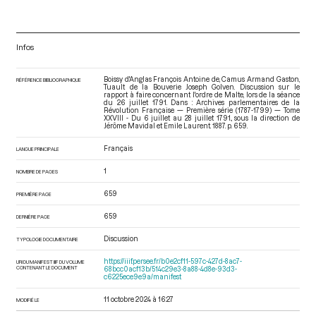
Infos
Boissy d'Anglas François Antoine de, Camus Armand Gaston,
RÉFÉRENCE BIBLIOGRAPHIQUE
Tuault de la Bouverie Joseph Golven. Discussion sur le
rapport à faire concernant l'ordre de Malte, lors de la séance
du 26 juillet 1791. Dans : Archives parlementaires de la
Révolution Française — Première série (1787-1799) — Tome
XXVIII - Du 6 juillet au 28 juillet 1791.
, sous la direction de
Jérôme Mavidal et Emile Laurent. 1887. p. 659.
Français
LANGUE PRINCIPALE
1
NOMBRE DE PAGES
659
PREMIÈRE PAGE
659
DERNIÈRE PAGE
Discussion
TYPOLOGIE DOCUMENTAIRE
https://iiif.persee.fr/b0e2cf11-597c-427d-8ac7-
URI DU MANIFEST IIIF DU VOLUME
CONTENANT LE DOCUMENT
68bcc0acf13b/514c29e3-8a88-4d8e-93d3-
c6225ece9e9a/manifest
11 octobre 2024 à 16:27
MODIFIÉ LE