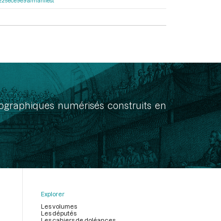
c6225ece9e9a/manifest
onographiques numérisés construits en
Explorer
Les volumes
Les députés
Les cahiers de doléances