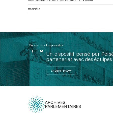
URI DU MANIFEST IIIF DU VOLUME CONTENANT LE DOCUMENT
MODIFIÉ LE
Suivez-nous
Les perséides
Un dispositif pensé par Pers
partenariat avec des équipes 
En savoir plus
ARCHIVES
PARLEMENTAIRES