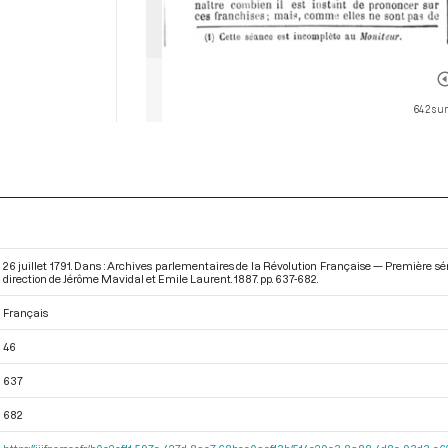
642 sur
26 juillet 1791. Dans : Archives parlementaires de la Révolution Française — Première séri
direction de Jérôme Mavidal et Emile Laurent. 1887. pp. 637-682.
Français
46
637
682