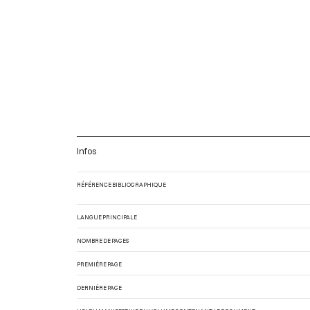
Infos
RÉFÉRENCE BIBLIOGRAPHIQUE
LANGUE PRINCIPALE
NOMBRE DE PAGES
PREMIÈRE PAGE
DERNIÈRE PAGE