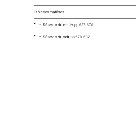
Table des matières
Séance du matin
pp.637-678
Séance du soir
pp.678-682