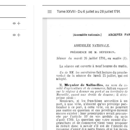
V
Tome XXVIII - Du 6 juillet au 28 juillet 1791.
i
s
u
a
l
i
s
e
u
r
M
i
r
a
d
o
r