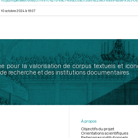
https://iiif.persee.fr/b0e2cf11-597c-427d-8ac7-68bcc0acf13b/514c29e3-8a88-4d8e-93d3-
10 octobre 2024 à 18:07
ée pour la valorisation de corpus textuels et ic
de recherche et des institutions documentaires.
À propos
Objectifs du projet
Orientations scientifiques
Partenaires institutionnels