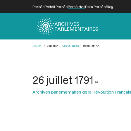
Persée
Portail Persée
Perséides
Data Persée
Blog
ARCHIVES
PARLEMENTAIRES
Fil
Accueil
Explorer
Les volumes
26 juillet 1791
d'Ariane
26 juillet 1791
Archives parlementaires de la Révolution Françai