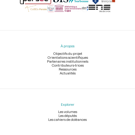
Menu
du
pied
À propos
de
page
Objectifs du projet
Orientations scientifiques
Partenaires institutionnels
Contributeurs-trices
Ressources
Actualités
Explorer
Les volumes
Les députés
Les cahiers de doléances