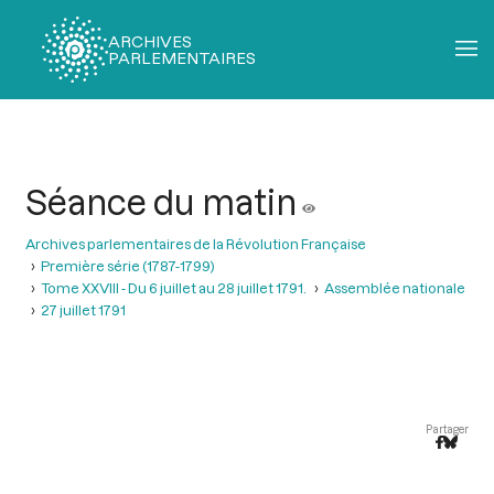
ARCHIVES
PARLEMENTAIRES
Fil
d'Ariane
Séance du matin
Archives parlementaires de la Révolution Française
Première série (1787-1799)
Tome XXVIII - Du 6 juillet au 28 juillet 1791.
Assemblée nationale
27 juillet 1791
Partager