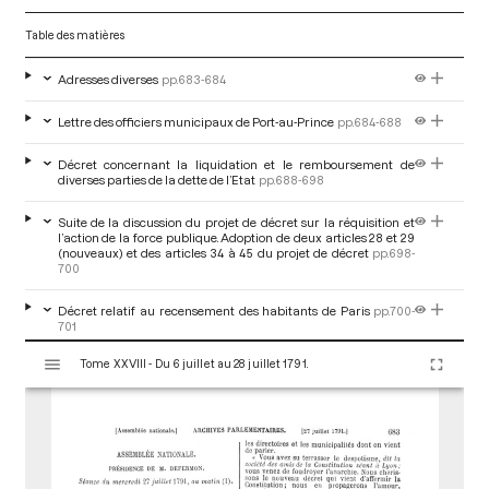
Table des matières
Adresses diverses
pp.683-684
Lettre des officiers municipaux de Port-au-Prince
pp.684-688
Décret concernant la liquidation et le remboursement de
diverses parties de la dette de l’Etat
pp.688-698
Suite de la discussion du projet de décret sur la réquisition et
l’action de la force publique. Adoption de deux articles 28 et 29
(nouveaux) et des articles 34 à 45 du projet de décret
pp.698-
700
Décret relatif au recensement des habitants de Paris
pp.700-
701
V
Tome XXVIII - Du 6 juillet au 28 juillet 1791.
i
Suite de la discussion du projet de décret sur l’organisation des
gardes nationales. lre section : adoption des articles 2 à
s
15
pp.701-703
u
a
Discussion et renvoi aux comités pour rédaction des articles 16
l
et 17
pp.703-706
i