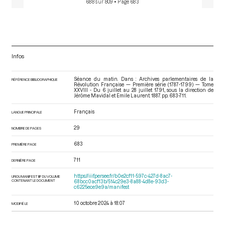
688 sur 809
• Page 683
Infos
Séance du matin. Dans : Archives parlementaires de la
RÉFÉRENCE BIBLIOGRAPHIQUE
Révolution Française — Première série (1787-1799) — Tome
XXVIII - Du 6 juillet au 28 juillet 1791.
, sous la direction de
Jérôme Mavidal et Emile Laurent. 1887. pp. 683-711.
Français
LANGUE PRINCIPALE
29
NOMBRE DE PAGES
683
PREMIÈRE PAGE
711
DERNIÈRE PAGE
https://iiif.persee.fr/b0e2cf11-597c-427d-8ac7-
URI DU MANIFEST IIIF DU VOLUME
CONTENANT LE DOCUMENT
68bcc0acf13b/514c29e3-8a88-4d8e-93d3-
c6225ece9e9a/manifest
10 octobre 2024 à 18:07
MODIFIÉ LE