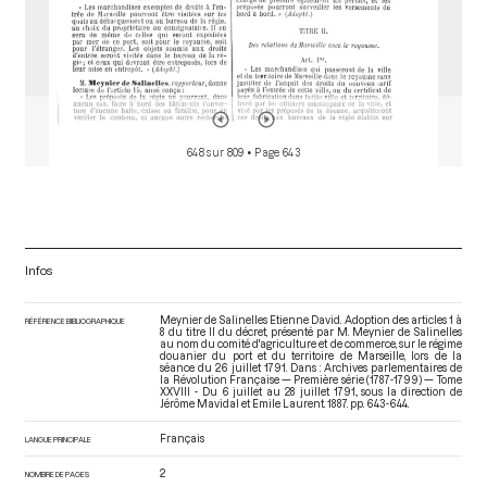
648 sur 809
• Page 643
Infos
Meynier de Salinelles Etienne David. Adoption des articles 1 à
RÉFÉRENCE BIBLIOGRAPHIQUE
8 du titre II du décret, présenté par M. Meynier de Salinelles
au nom du comité d'agriculture et de commerce, sur le régime
douanier du port et du territoire de Marseille, lors de la
séance du 26 juillet 1791. Dans : Archives parlementaires de
la Révolution Française — Première série (1787-1799) — Tome
XXVIII - Du 6 juillet au 28 juillet 1791.
, sous la direction de
Jérôme Mavidal et Emile Laurent. 1887. pp. 643-644.
Français
LANGUE PRINCIPALE
2
NOMBRE DE PAGES