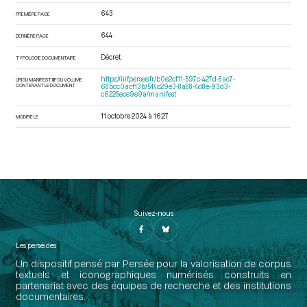
643
PREMIÈRE PAGE
644
DERNIÈRE PAGE
Décret
TYPOLOGIE DOCUMENTAIRE
https://iiif.persee.fr/b0e2cf11-597c-427d-8ac7-
URI DU MANIFEST IIIF DU VOLUME
CONTENANT LE DOCUMENT
68bcc0acf13b/514c29e3-8a88-4d8e-93d3-
c6225ece9e9a/manifest
11 octobre 2024 à 16:27
MODIFIÉ LE
Suivez-nous
Les perséides
Un dispositif pensé par Persée pour la valorisation de corpus
textuels et iconographiques numérisés construits en
partenariat avec des équipes de recherche et des institutions
documentaires.