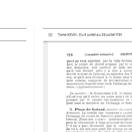
V
Tome XXVIII - Du 6 juillet au 28 juillet 1791.
i
s
u
a
l
i
s
e
u
r
M
i
r
a
d
o