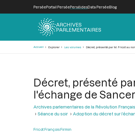
Persée
Portail Persée
Perséides
Data Persée
Blog
ARCHIVES
PARLEMENTAIRES
Fil
Accueil
Explorer
Les volumes
Décret, présenté par M. Fricot au nom
d'Ariane
Décret, présenté pa
l'échange de Sancerre
Archives parlementaires de la Révolution Françai
Séance du soir
Adoption du décret sur l’écha
Fricot François Firmin