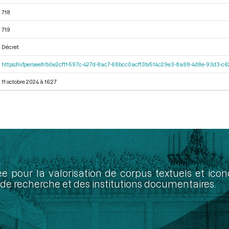
718
719
Décret
https://iiif.persee.fr/b0e2cf11-597c-427d-8ac7-68bcc0acf13b/514c29e3-8a88-4d8e-93d3-
11 octobre 2024 à 16:27
ée pour la valorisation de corpus textuels et ic
de recherche et des institutions documentaires.