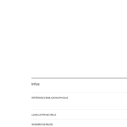
Infos
RÉFÉRENCE BIBLIOGRAPHIQUE
LANGUE PRINCIPALE
NOMBRE DE PAGES