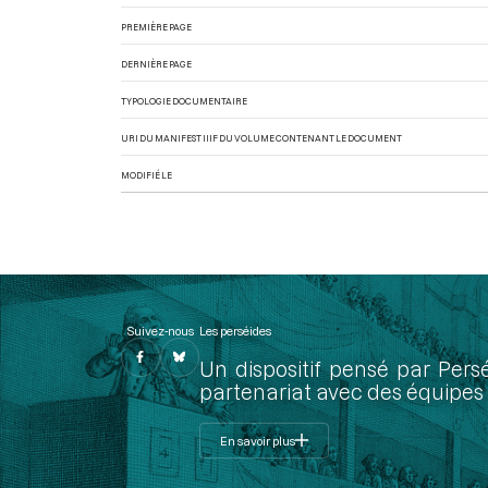
PREMIÈRE PAGE
DERNIÈRE PAGE
TYPOLOGIE DOCUMENTAIRE
URI DU MANIFEST IIIF DU VOLUME CONTENANT LE DOCUMENT
MODIFIÉ LE
Suivez-nous
Les perséides
Un dispositif pensé par Pers
partenariat avec des équipes 
En savoir plus