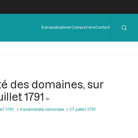
Rechercher
Menu
À propos
Explorer
Comprendre
Contact
de
l'en-
tête
té des domaines, sur
illet 1791
et 1791.
Assemblée nationale
27 juillet 1791