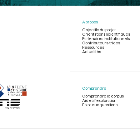
À propos
Objectifs du projet
Orientations scientifiques
Partenaires institutionnels
Contributeurs-trices
Ressources
Actualités
Menu
du
pied
de
Comprendre
page
Comprendre le corpus
Aide à l'exploration
Foire aux questions