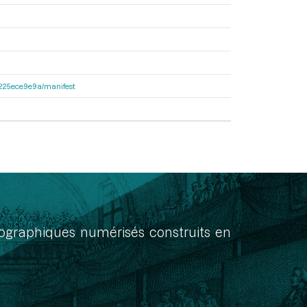
c6225ece9e9a/manifest
onographiques numérisés construits en