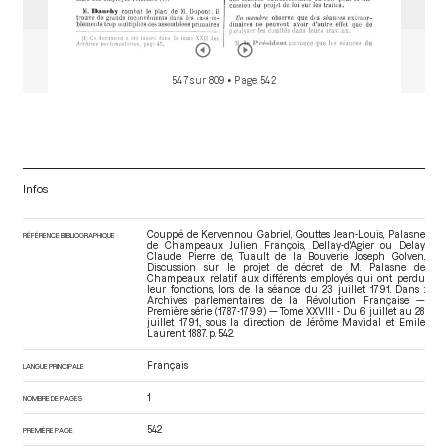
547 sur 809
• Page 542
Infos
Couppé de Kervennou Gabriel, Gouttes Jean-Louis, Palasne
RÉFÉRENCE BIBLIOGRAPHIQUE
de Champeaux Julien François, Dellay-d'Agier ou Delay
Claude Pierre de, Tuault de la Bouverie Joseph Golven.
Discussion sur le projet de décret de M. Palasne de
Champeaux relatif aux différents employés qui ont perdu
leur fonctions, lors de la séance du 23 juillet 1791. Dans :
Archives parlementaires de la Révolution Française —
Première série (1787-1799) — Tome XXVIII - Du 6 juillet au 28
juillet 1791.
, sous la direction de Jérôme Mavidal et Emile
Laurent. 1887. p. 542.
Français
LANGUE PRINCIPALE
1
NOMBRE DE PAGES
542
PREMIÈRE PAGE