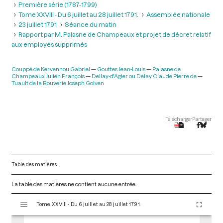
Première série (1787-1799)
Tome XXVIII - Du 6 juillet au 28 juillet 1791.
Assemblée nationale
23 juillet 1791
Séance du matin
Rapport par M. Palasne de Champeaux et projet de décret relatif
aux employés supprimés
Couppé de Kervennou Gabriel
Gouttes Jean-Louis
Palasne de
Champeaux Julien François
Dellay-d'Agier ou Delay Claude Pierre de
Tuault de la Bouverie Joseph Golven
Télécharger
Partager
Table des matières
La table des matières ne contient aucune entrée.
V
Tome XXVIII - Du 6 juillet au 28 juillet 1791.
i
s