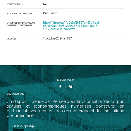
542
DERNIÈRE PAGE
Discussion
TYPOLOGIE DOCUMENTAIRE
https://iiif.persee.fr/b0e2cf11-597c-427d-8ac7-
URI DU MANIFEST IIIF DU VOLUME
CONTENANT LE DOCUMENT
68bcc0acf13b/514c29e3-8a88-4d8e-93d3-
c6225ece9e9a/manifest
11 octobre 2024 à 16:27
MODIFIÉ LE
Suivez-nous
Les perséides
Un dispositif pensé par Persée pour la valorisation de corpus
textuels et iconographiques numérisés construits en
partenariat avec des équipes de recherche et des institutions
documentaires.
En savoir plus