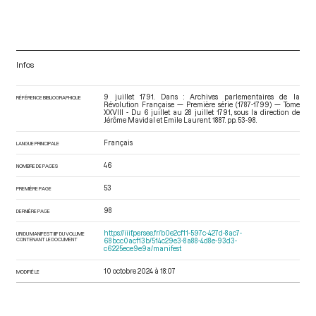
Infos
9 juillet 1791. Dans : Archives parlementaires de la
RÉFÉRENCE BIBLIOGRAPHIQUE
Révolution Française — Première série (1787-1799) — Tome
XXVIII - Du 6 juillet au 28 juillet 1791.
, sous la direction de
Jérôme Mavidal et Emile Laurent. 1887. pp. 53-98.
Français
LANGUE PRINCIPALE
46
NOMBRE DE PAGES
53
PREMIÈRE PAGE
98
DERNIÈRE PAGE
https://iiif.persee.fr/b0e2cf11-597c-427d-8ac7-
URI DU MANIFEST IIIF DU VOLUME
CONTENANT LE DOCUMENT
68bcc0acf13b/514c29e3-8a88-4d8e-93d3-
c6225ece9e9a/manifest
10 octobre 2024 à 18:07
MODIFIÉ LE