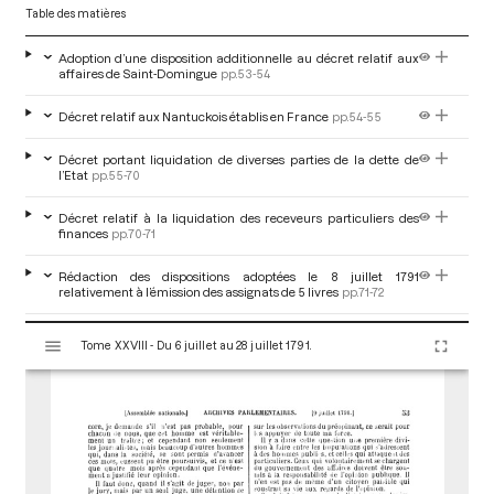
Table des matières
Adoption d’une disposition additionnelle au décret relatif aux
affaires de Saint-Domingue
pp.53-54
Décret relatif aux Nantuckois établis en France
pp.54-55
Décret portant liquidation de diverses parties de la dette de
l’Etat
pp.55-70
Décret relatif à la liquidation des receveurs particuliers des
finances
pp.70-71
Rédaction des dispositions adoptées le 8 juillet 1791
relativement à l’émission des assignats de 5 livres
pp.71-72
V
Députation à la cérémonie de la translation de Voltaire
p.72
Tome XXVIII - Du 6 juillet au 28 juillet 1791.
i
s
Projet de décret sur les émigrants
p.73
u
a
Discussion du projet de décret sur les émigrants
pp.73-86
l
i
Adoption d’un décret concernant les émigrants
pp.86-87
s