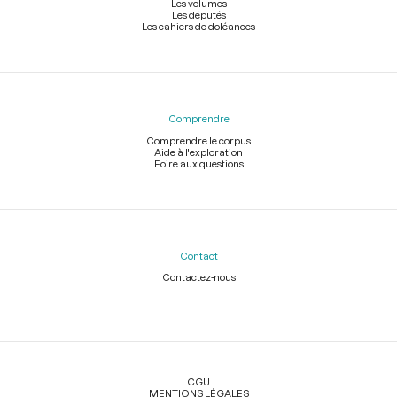
Les volumes
décembre 1789
Les députés
Les cahiers de doléances
Discussion sur le lieu où faire prêter le serment, lors de la séance du
7 décembre 1789
Décret du 8 décembre 1789 sur la prorogation des vacances du
Comprendre
parlement de Nantes
Comprendre le corpus
Aide à l'exploration
Foire aux questions
Discussion sur les nouveaux articles sur les élections et
l'organisation des municipalités, lors de la séance du 8 décembre
1789
Discussion pour savoir si on nommera des commissaires pour
surveiller la fabrication des assignats, lors de la séance du 21
Contact
décembre 1789
Contactez-nous
Lecture du procès-verbal de la séance du 21 décembre 1789
Légal
Discussion sur le commerce des colonies de Saint-Domingue, lors de
la séance du 24 décembre 1789 au soir
CGU
MENTIONS LÉGALES