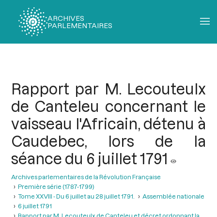
ARCHIVES
PARLEMENTAIRES
Fil
d'Ariane
Rapport par M. Lecouteulx
de Canteleu concernant le
vaisseau l'Africain, détenu à
Caudebec, lors de la
séance du 6 juillet 1791
Archives parlementaires de la Révolution Française
Première série (1787-1799)
Tome XXVIII - Du 6 juillet au 28 juillet 1791.
Assemblée nationale
6 juillet 1791
Rapport par M. Lecouteulx de Canteleu et décret ordonnant la