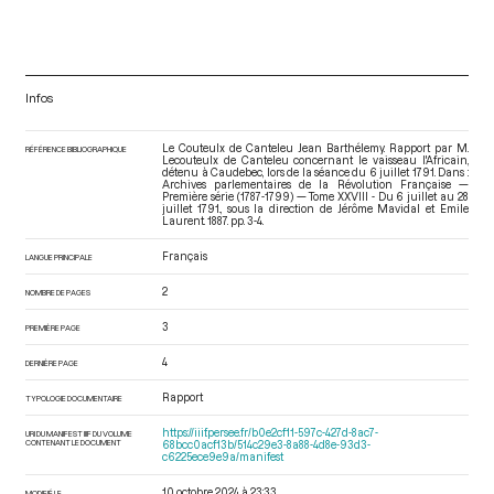
Infos
Le Couteulx de Canteleu Jean Barthélemy. Rapport par M.
RÉFÉRENCE BIBLIOGRAPHIQUE
Lecouteulx de Canteleu concernant le vaisseau l'Africain,
détenu à Caudebec, lors de la séance du 6 juillet 1791. Dans :
Archives parlementaires de la Révolution Française —
Première série (1787-1799) — Tome XXVIII - Du 6 juillet au 28
juillet 1791.
, sous la direction de Jérôme Mavidal et Emile
Laurent. 1887. pp. 3-4.
Français
LANGUE PRINCIPALE
2
NOMBRE DE PAGES
3
PREMIÈRE PAGE
4
DERNIÈRE PAGE
Rapport
TYPOLOGIE DOCUMENTAIRE
https://iiif.persee.fr/b0e2cf11-597c-427d-8ac7-
URI DU MANIFEST IIIF DU VOLUME
CONTENANT LE DOCUMENT
68bcc0acf13b/514c29e3-8a88-4d8e-93d3-
c6225ece9e9a/manifest
10 octobre 2024 à 23:33
MODIFIÉ LE