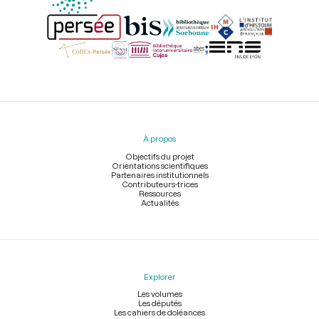
Menu
du
pied
À propos
de
page
Objectifs du projet
Orientations scientifiques
Partenaires institutionnels
Contributeurs-trices
Ressources
Actualités
Explorer
Les volumes
Les députés
Les cahiers de doléances