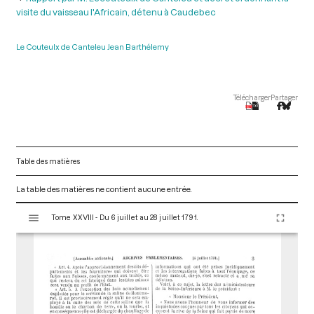
visite du vaisseau l'Africain, détenu à Caudebec
Le Couteulx de Canteleu Jean Barthélemy
Télécharger
Partager
Table des matières
La table des matières ne contient aucune entrée.
V
Tome XXVIII - Du 6 juillet au 28 juillet 1791.
i
s
u
a
l
i
s