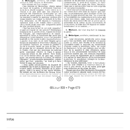
d
o
r
684 sur 809
• Page 679
Infos