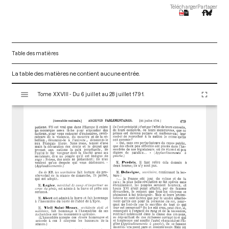
Télécharger
Partager
Table des matières
La table des matières ne contient aucune entrée.
V
Tome XXVIII - Du 6 juillet au 28 juillet 1791.
i
s
u
a
l
i
s
e
u
r
M
i
r
a