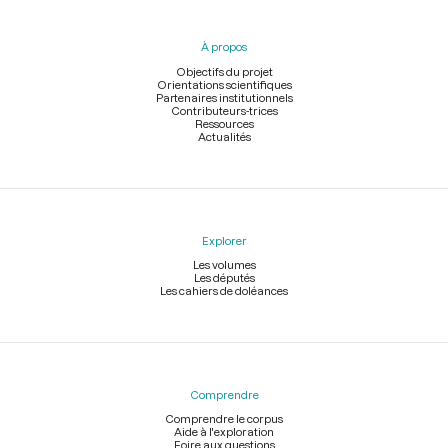
du
pied
À propos
de
page
Objectifs du projet
Orientations scientifiques
Partenaires institutionnels
Contributeurs-trices
Ressources
Actualités
Explorer
Les volumes
Les députés
Les cahiers de doléances
Comprendre
Comprendre le corpus
Aide à l'exploration
Foire aux questions