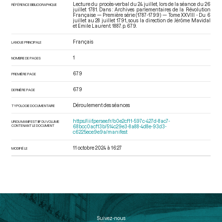
Lecture du procès-verbal du 24 juillet, lors de la séance du 26
RÉFÉRENCE BIBLIOGRAPHIQUE
juillet 1781. Dans : Archives parlementaires de la Révolution
Française — Première série (1787-1799) — Tome XXVIII - Du 6
juillet au 28 juillet 1791.
, sous la direction de Jérôme Mavidal
et Emile Laurent. 1887. p. 679.
Français
LANGUE PRINCIPALE
1
NOMBRE DE PAGES
679
PREMIÈRE PAGE
679
DERNIÈRE PAGE
Déroulement des séances
TYPOLOGIE DOCUMENTAIRE
https://iiif.persee.fr/b0e2cf11-597c-427d-8ac7-
URI DU MANIFEST IIIF DU VOLUME
CONTENANT LE DOCUMENT
68bcc0acf13b/514c29e3-8a88-4d8e-93d3-
c6225ece9e9a/manifest
11 octobre 2024 à 16:27
MODIFIÉ LE
Suivez-nous