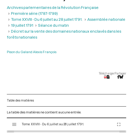
Archives parlementaires de la Révolution Française
Première série (1787-1799)
Tome XXVIII - Du 6 juillet au 28 juillet 1791.
Assemblée nationale
19 juillet 1791
Séance du matin
Décret sur la vente des domaines nationaux enclavés dans les
forêts nationales
Pison du Galand Alexis François
Télécharger
Partager
Table des matières
La table des matières ne contient aucune entrée.
V
Tome XXVIII - Du 6 juillet au 28 juillet 1791.
i
s