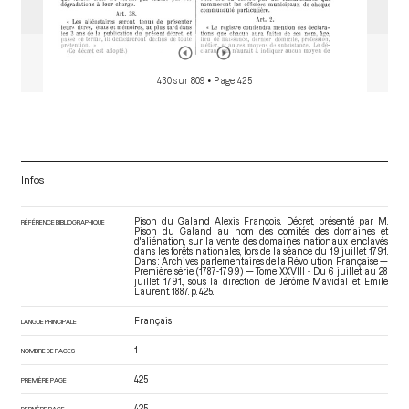
430 sur 809
• Page 425
Infos
Pison du Galand Alexis François. Décret, présenté par M.
RÉFÉRENCE BIBLIOGRAPHIQUE
Pison du Galand au nom des comités des domaines et
d'aliénation, sur la vente des domaines nationaux enclavés
dans les forêts nationales, lors de la séance du 19 juillet 1791.
Dans : Archives parlementaires de la Révolution Française —
Première série (1787-1799) — Tome XXVIII - Du 6 juillet au 28
juillet 1791.
, sous la direction de Jérôme Mavidal et Emile
Laurent. 1887. p. 425.
Français
LANGUE PRINCIPALE
1
NOMBRE DE PAGES
425
PREMIÈRE PAGE
425
DERNIÈRE PAGE