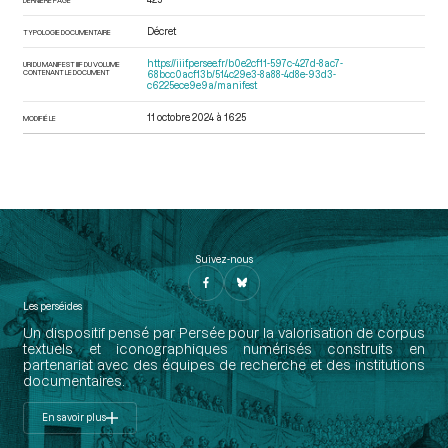
Décret
TYPOLOGIE DOCUMENTAIRE
https://iiif.persee.fr/b0e2cf11-597c-427d-8ac7-
URI DU MANIFEST IIIF DU VOLUME
CONTENANT LE DOCUMENT
68bcc0acf13b/514c29e3-8a88-4d8e-93d3-
c6225ece9e9a/manifest
11 octobre 2024 à 16:25
MODIFIÉ LE
Suivez-nous
Les perséides
Un dispositif pensé par Persée pour la valorisation de corpus
textuels et iconographiques numérisés construits en
partenariat avec des équipes de recherche et des institutions
documentaires.
En savoir plus