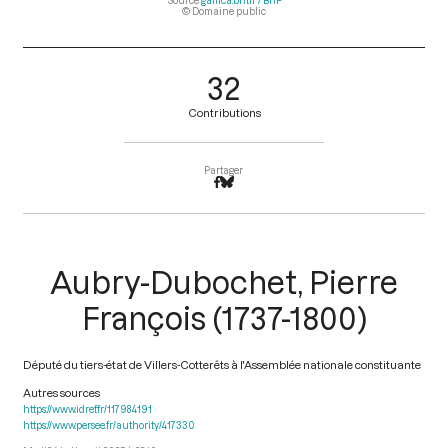
Source
gallica.bnf.fr / BnF
© Domaine public
32
Contributions
Partager
Aubry-Dubochet, Pierre
François (1737-1800)
Député du tiers-état de Villers-Cotterêts à l'Assemblée nationale constituante
Autres sources
https://www.idref.fr/117984191
https://www.persee.fr/authority/417330