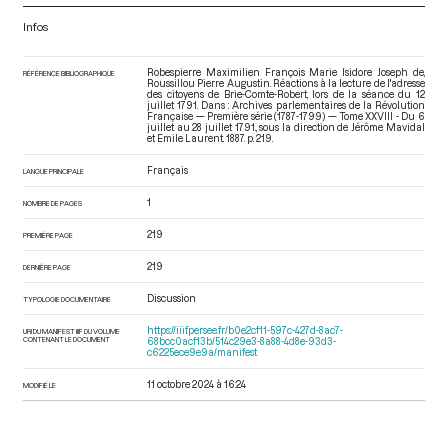
Infos
Robespierre Maximilien François Marie Isidore Joseph de,
RÉFÉRENCE BIBLIOGRAPHIQUE
Roussillou Pierre Augustin. Réactions à la lecture de l'adresse
des citoyens de Brie-Comte-Robert, lors de la séance du 12
juillet 1791. Dans : Archives parlementaires de la Révolution
Française — Première série (1787-1799) — Tome XXVIII - Du 6
juillet au 28 juillet 1791.
, sous la direction de Jérôme Mavidal
et Emile Laurent. 1887. p. 219.
Français
LANGUE PRINCIPALE
1
NOMBRE DE PAGES
219
PREMIÈRE PAGE
219
DERNIÈRE PAGE
Discussion
TYPOLOGIE DOCUMENTAIRE
https://iiif.persee.fr/b0e2cf11-597c-427d-8ac7-
URI DU MANIFEST IIIF DU VOLUME
CONTENANT LE DOCUMENT
68bcc0acf13b/514c29e3-8a88-4d8e-93d3-
c6225ece9e9a/manifest
11 octobre 2024 à 16:24
MODIFIÉ LE