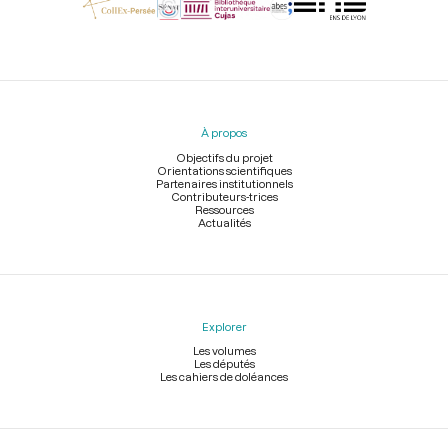
Menu
du
pied
À propos
de
page
Objectifs du projet
Orientations scientifiques
Partenaires institutionnels
Contributeurs-trices
Ressources
Actualités
Explorer
Les volumes
Les députés
Les cahiers de doléances