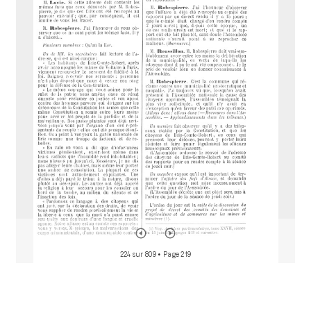
i
r
a
d
o
r
224 sur 809
• Page 219