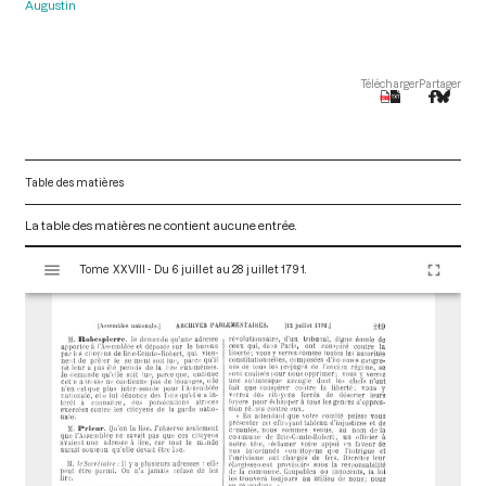
Augustin
Télécharger
Partager
Table des matières
La table des matières ne contient aucune entrée.
V
Tome XXVIII - Du 6 juillet au 28 juillet 1791.
i
s
u
a
l
i
s
e
u
r
M