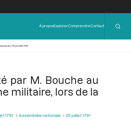
Rechercher
Menu
À propos
Explorer
Comprendre
Contact
de
l'en-
tête
nce du 15 juillet 1791
nté par M. Bouche au
 militaire, lors de la
et 1791.
Assemblée nationale
25 juillet 1791