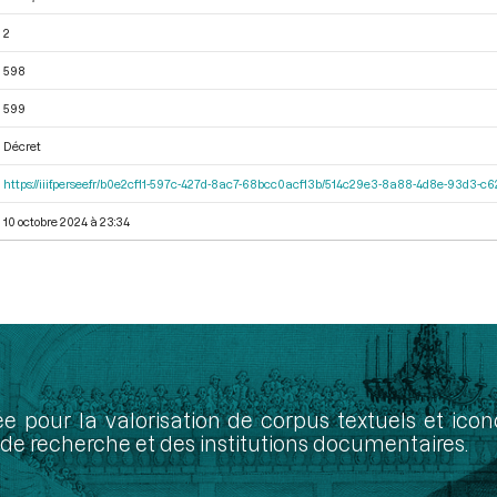
2
598
599
Décret
https://iiif.persee.fr/b0e2cf11-597c-427d-8ac7-68bcc0acf13b/514c29e3-8a88-4d8e-93d3-
10 octobre 2024 à 23:34
ée pour la valorisation de corpus textuels et ic
de recherche et des institutions documentaires.