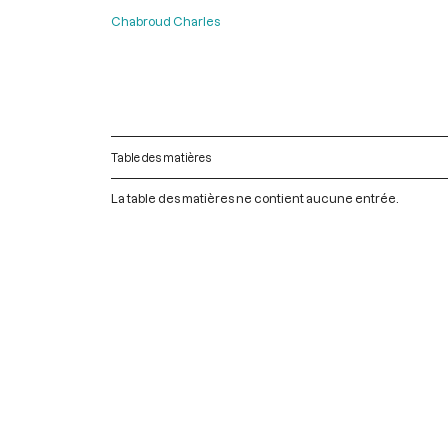
Chabroud Charles
Table des matières
La table des matières ne contient aucune entrée.