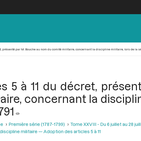
, présenté par M. Bouche au nom du comité militaire, concernant la discipline militaire, lors de la séa
es 5 à 11 du décret, prése
re, concernant la discipline
791
se
Première série (1787-1799)
Tome XXVIII - Du 6 juillet au 28 juill
discipline militaire — Adoption des articles 5 à 11