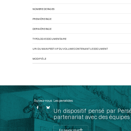
NOMBRE DE PAGES
PREMIÈRE PAGE
DERNIÈRE PAGE
TYPOLOGIE DOCUMENTAIRE
URI DU MANIFEST IIIF DU VOLUME CONTENANT LE DOCUMENT
MODIFIÉ LE
Suivez-nous
Les perséides
Un dispositif pensé par Pers
partenariat avec des équipes 
En savoir plus