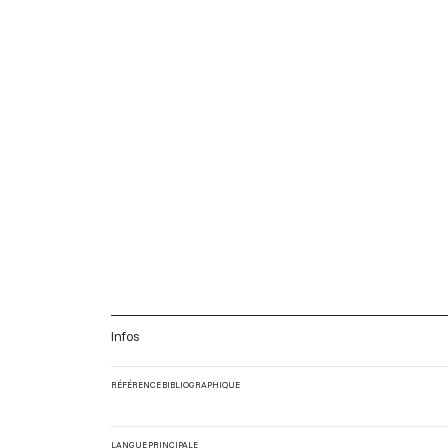
Infos
RÉFÉRENCE BIBLIOGRAPHIQUE
LANGUE PRINCIPALE