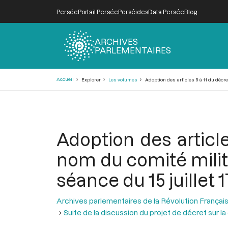
Persée
Portail Persée
Perséides
Data Persée
Blog
ARCHIVES
PARLEMENTAIRES
Fil
Accueil
Explorer
Les volumes
Adoption des articles 5 à 11 du décret
d'Ariane
Adoption des articl
nom du comité militai
séance du 15 juillet 1
Archives parlementaires de la Révolution Françai
Suite de la discussion du projet de décret sur la 