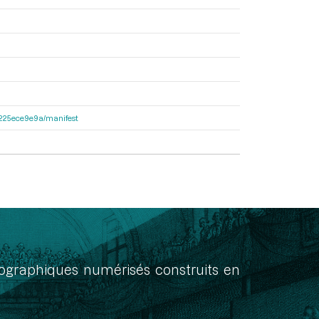
c6225ece9e9a/manifest
onographiques numérisés construits en