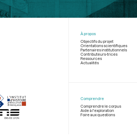
À propos
Objectifs du projet
Orientations scientifiques
Partenaires institutionnels
Contributeurs-trices
Ressources
Actualités
Menu
du
pied
de
Comprendre
page
Comprendre le corpus
Aide à l'exploration
Foire aux questions