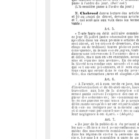
d
o
r