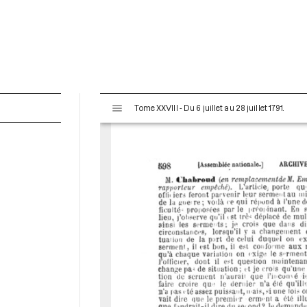
V
Tome XXVIII - Du 6 juillet au 28 juillet 1791.
i
s
u
a
l
i
s
e
u
r
M
i
r
a