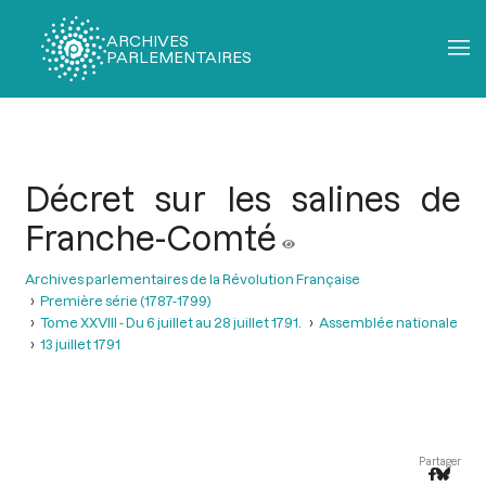
ARCHIVES
PARLEMENTAIRES
Fil
d'Ariane
Décret sur les salines de
Franche-Comté
Archives parlementaires de la Révolution Française
Première série (1787-1799)
Tome XXVIII - Du 6 juillet au 28 juillet 1791.
Assemblée nationale
13 juillet 1791
Partager