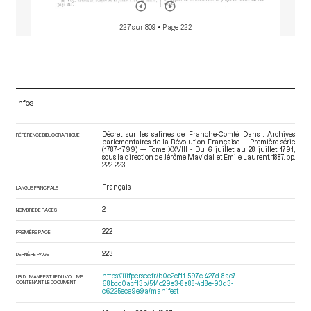
227 sur 809
• Page 222
Infos
Décret sur les salines de Franche-Comté. Dans : Archives
RÉFÉRENCE BIBLIOGRAPHIQUE
parlementaires de la Révolution Française — Première série
(1787-1799) — Tome XXVIII - Du 6 juillet au 28 juillet 1791.
,
sous la direction de Jérôme Mavidal et Emile Laurent. 1887. pp.
222-223.
Français
LANGUE PRINCIPALE
2
NOMBRE DE PAGES
222
PREMIÈRE PAGE
223
DERNIÈRE PAGE
https://iiif.persee.fr/b0e2cf11-597c-427d-8ac7-
URI DU MANIFEST IIIF DU VOLUME
CONTENANT LE DOCUMENT
68bcc0acf13b/514c29e3-8a88-4d8e-93d3-
c6225ece9e9a/manifest