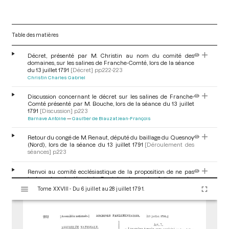
Table des matières
Décret, présenté par M. Christin au nom du comité des
domaines, sur les salines de Franche-Comté, lors de la séance
du 13 juillet 1791
[Décret]
pp.222-223
Christin Charles Gabriel
Discussion concernant le décret sur les salines de Franche-
Comté présenté par M. Bouche, lors de la séance du 13 juillet
1791
[Discussion]
p.223
Barnave Antoine
Gaultier de Biauzat Jean-François
Retour du congé de M. Renaut, député du baillage du Quesnoy
(Nord), lors de la séance du 13 juillet 1791
[Déroulement des
séances]
p.223
Renvoi au comité ecclésiastique de la proposition de ne pas
inclure dans le décret du 7 octobre les ventes faites par les
V
fabriques avec le consentement des municipalités, lors de la
Tome XXVIII - Du 6 juillet au 28 juillet 1791.
i
séance du 13 juillet 1791
[Renvoi aux comités]
p.223
s
u
a