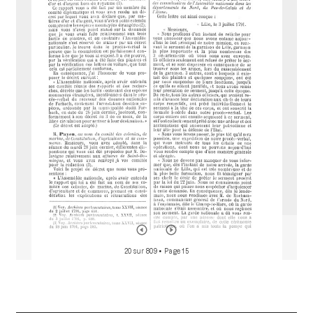
i
r
a
d
o
r
20 sur 809
• Page 15