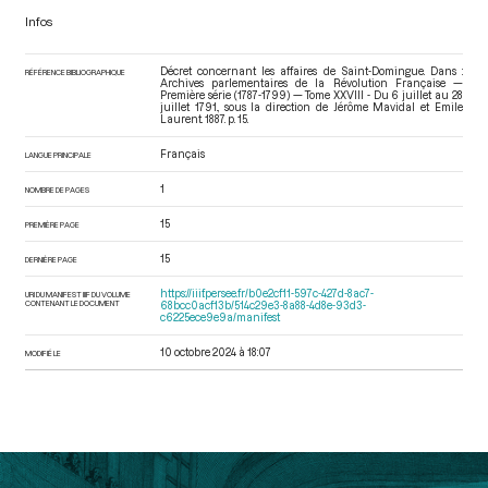
Infos
Décret concernant les affaires de Saint-Domingue. Dans :
RÉFÉRENCE BIBLIOGRAPHIQUE
Archives parlementaires de la Révolution Française —
Première série (1787-1799) — Tome XXVIII - Du 6 juillet au 28
juillet 1791.
, sous la direction de Jérôme Mavidal et Emile
Laurent. 1887. p. 15.
Français
LANGUE PRINCIPALE
1
NOMBRE DE PAGES
15
PREMIÈRE PAGE
15
DERNIÈRE PAGE
https://iiif.persee.fr/b0e2cf11-597c-427d-8ac7-
URI DU MANIFEST IIIF DU VOLUME
CONTENANT LE DOCUMENT
68bcc0acf13b/514c29e3-8a88-4d8e-93d3-
c6225ece9e9a/manifest
10 octobre 2024 à 18:07
MODIFIÉ LE