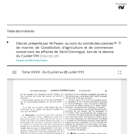
Partager
Table des matières
Décret, présenté par M. Payen, au nom du comité des colonies,
de marine, de Constitution, d'agriculture et de commencer,
concernant les affaires de Saint-Domingue, lors de la séance
du 7 juillet 1791
[Décret]
p.15
Payen de Boisneuf Jean
V
Tome XXVIII - Du 6 juillet au 28 juillet 1791.
i
s
u
a
l
i
s
e
u
r
M