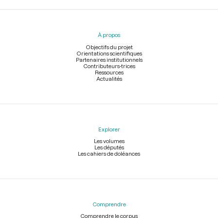
Menu
du
pied
À propos
de
page
Objectifs du projet
Orientations scientifiques
Partenaires institutionnels
Contributeurs-trices
Ressources
Actualités
Explorer
Les volumes
Les députés
Les cahiers de doléances
Comprendre
Comprendre le corpus