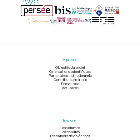
Menu
du
pied
À propos
de
page
Objectifs du projet
Orientations scientifiques
Partenaires institutionnels
Contributeurs-trices
Ressources
Actualités
Explorer
Les volumes
Les députés
Les cahiers de doléances