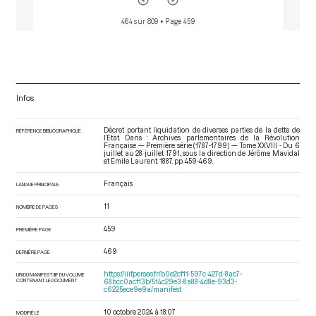
464 sur 809
• Page 459
Infos
Décret portant liquidation de diverses parties de la dette de
RÉFÉRENCE BIBLIOGRAPHIQUE
l’Etat. Dans : Archives parlementaires de la Révolution
Française — Première série (1787-1799) — Tome XXVIII - Du 6
juillet au 28 juillet 1791.
, sous la direction de Jérôme Mavidal
et Emile Laurent. 1887. pp. 459-469.
Français
LANGUE PRINCIPALE
11
NOMBRE DE PAGES
459
PREMIÈRE PAGE
469
DERNIÈRE PAGE
https://iiif.persee.fr/b0e2cf11-597c-427d-8ac7-
URI DU MANIFEST IIIF DU VOLUME
CONTENANT LE DOCUMENT
68bcc0acf13b/514c29e3-8a88-4d8e-93d3-
c6225ece9e9a/manifest
10 octobre 2024 à 18:07
MODIFIÉ LE