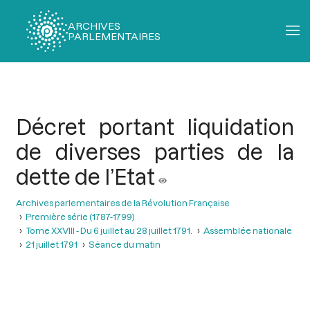
ARCHIVES
PARLEMENTAIRES
Fil
d'Ariane
Décret portant liquidation
de diverses parties de la
dette de l’Etat
Archives parlementaires de la Révolution Française
Première série (1787-1799)
Tome XXVIII - Du 6 juillet au 28 juillet 1791.
Assemblée nationale
21 juillet 1791
Séance du matin