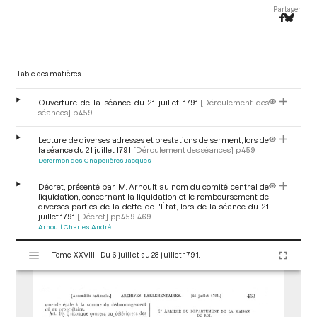
Partager
Table des matières
Ouverture de la séance du 21 juillet 1791
[Déroulement des
séances]
p.459
Lecture de diverses adresses et prestations de serment, lors de
la séance du 21 juillet 1791
[Déroulement des séances]
p.459
Defermon des Chapelières Jacques
Décret, présenté par M. Arnoult au nom du comité central de
liquidation, concernant la liquidation et le remboursement de
diverses parties de la dette de l'État, lors de la séance du 21
juillet 1791
[Décret]
pp.459-469
Arnoult Charles André
V
Tome XXVIII - Du 6 juillet au 28 juillet 1791.
i
s
u
a
l