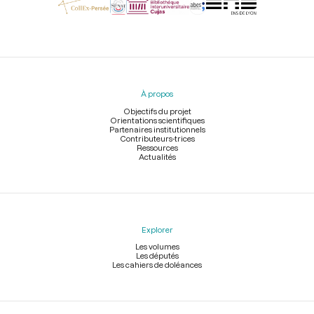
Menu
du
pied
À propos
de
page
Objectifs du projet
Orientations scientifiques
Partenaires institutionnels
Contributeurs-trices
Ressources
Actualités
Explorer
Les volumes
Les députés
Les cahiers de doléances