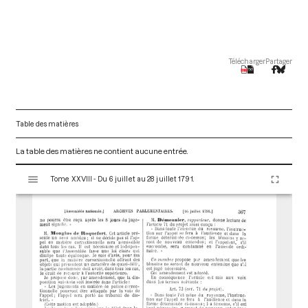
Télécharger
Partager
Table des matières
La table des matières ne contient aucune entrée.
V
Tome XXVIII - Du 6 juillet au 28 juillet 1791.
i
s
u
a
l
i
s
e
u
r