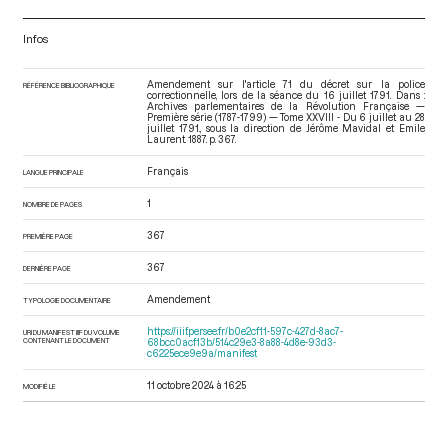
Infos
Amendement sur l'article 71 du décret sur la police
RÉFÉRENCE BIBLIOGRAPHIQUE
correctionnelle, lors de la séance du 16 juillet 1791. Dans :
Archives parlementaires de la Révolution Française —
Première série (1787-1799) — Tome XXVIII - Du 6 juillet au 28
juillet 1791.
, sous la direction de Jérôme Mavidal et Emile
Laurent. 1887. p. 367.
Français
LANGUE PRINCIPALE
1
NOMBRE DE PAGES
367
PREMIÈRE PAGE
367
DERNIÈRE PAGE
Amendement
TYPOLOGIE DOCUMENTAIRE
https://iiif.persee.fr/b0e2cf11-597c-427d-8ac7-
URI DU MANIFEST IIIF DU VOLUME
CONTENANT LE DOCUMENT
68bcc0acf13b/514c29e3-8a88-4d8e-93d3-
c6225ece9e9a/manifest
11 octobre 2024 à 16:25
MODIFIÉ LE