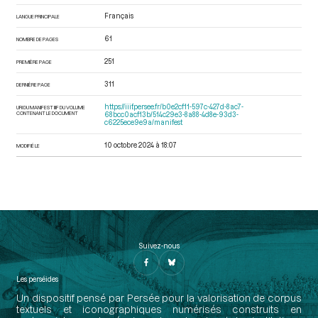
Français
LANGUE PRINCIPALE
61
NOMBRE DE PAGES
251
PREMIÈRE PAGE
311
DERNIÈRE PAGE
https://iiif.persee.fr/b0e2cf11-597c-427d-8ac7-
URI DU MANIFEST IIIF DU VOLUME
CONTENANT LE DOCUMENT
68bcc0acf13b/514c29e3-8a88-4d8e-93d3-
c6225ece9e9a/manifest
10 octobre 2024 à 18:07
MODIFIÉ LE
Suivez-nous
Les perséides
Un dispositif pensé par Persée pour la valorisation de corpus
textuels et iconographiques numérisés construits en