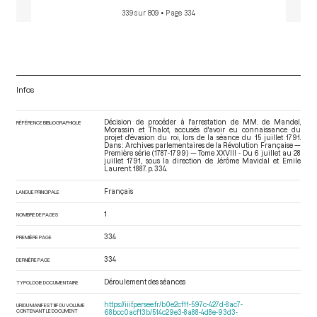
339 sur 809
• Page 334
Infos
Décision de procéder à l'arrestation de MM. de Mandel,
RÉFÉRENCE BIBLIOGRAPHIQUE
Morassin et Thalot, accusés d'avoir eu connaissance du
projet d'évasion du roi, lors de la séance du 15 juillet 1791.
Dans : Archives parlementaires de la Révolution Française —
Première série (1787-1799) — Tome XXVIII - Du 6 juillet au 28
juillet 1791.
, sous la direction de Jérôme Mavidal et Emile
Laurent. 1887. p. 334.
Français
LANGUE PRINCIPALE
1
NOMBRE DE PAGES
334
PREMIÈRE PAGE
334
DERNIÈRE PAGE
Déroulement des séances
TYPOLOGIE DOCUMENTAIRE
https://iiif.persee.fr/b0e2cf11-597c-427d-8ac7-
URI DU MANIFEST IIIF DU VOLUME
CONTENANT LE DOCUMENT
68bcc0acf13b/514c29e3-8a88-4d8e-93d3-