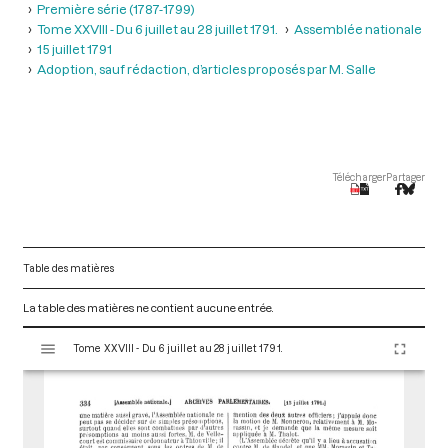
Première série (1787-1799)
Tome XXVIII - Du 6 juillet au 28 juillet 1791.
Assemblée nationale
15 juillet 1791
Adoption, sauf rédaction, d’articles proposés par M. Salle
Télécharger
Partager
Table des matières
La table des matières ne contient aucune entrée.
V
Tome XXVIII - Du 6 juillet au 28 juillet 1791.
i
s
u
a
l