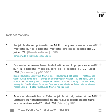
Partager
Table des matières
Projet de décret, présenté par M. Emmery au nom du comité
militaire, sur la discipline militaire, lors de la séance du 24
juillet 1791
[Projet de décret]
p.585
Emmery de Grozyeulx Jean-Louis
Discussion et amendements de l'article 1er du projet de décret
sur la discipline militaire, lors de la séance du 24 juillet
1791
[Discussion]
pp.585-588
Croix Charles Lidewine Marie de
Chabroud Charles
Fréteau de
Saint-Just Emmanuel
Bureaux de Pusy Jean-Xavier
Martineau Louis
Simon
Emmery de Grozyeulx Jean-Louis
Ambly Claude Jean,
marquis d'
Dortans Charles François, comte de
Prieur de la Marne
Pierre Louis
Estourmel Louis Marie, marquis d'
Adoption des articles 1 et 2 du projet de décret, présenté par M.
Emmery au nom du comité militaire, sur la discipline militaire,
lors de la séance du 24 juillet 1791
[Décret]
p.588
V
Emmery de Grozyeulx Jean-Louis
Croix Charles Lidewine Marie de
Tome XXVIII - Du 6 juillet au 28 juillet 1791.