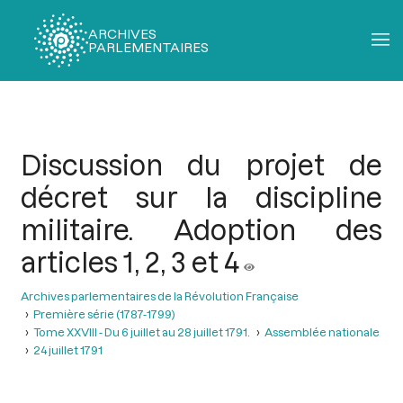
ARCHIVES
PARLEMENTAIRES
Fil
d'Ariane
Discussion du projet de
décret sur la discipline
militaire. Adoption des
articles 1, 2, 3 et 4
Archives parlementaires de la Révolution Française
Première série (1787-1799)
Tome XXVIII - Du 6 juillet au 28 juillet 1791.
Assemblée nationale
24 juillet 1791