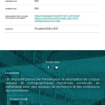
593
PREMIÈRE PAGE
595
DERNIÈRE PAGE
https://iiif.persee.fr/b0e2cf11-597c-427d-8ac7-
URI DU MANIFEST IIIF DU VOLUME
CONTENANT LE DOCUMENT
68bcc0acf13b/514c29e3-8a88-4d8e-93d3-
c6225ece9e9a/manifest
10 octobre 2024 à 18:07
MODIFIÉ LE
Suivez-nous
Les perséides
Un dispositif pensé par Persée pour la valorisation de corpus
textuels et iconographiques numérisés construits en
partenariat avec des équipes de recherche et des institutions
documentaires.
En savoir plus