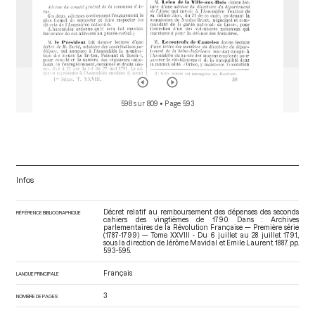
598 sur 809
• Page 593
Infos
Décret relatif au remboursement des dépenses des seconds
RÉFÉRENCE BIBLIOGRAPHIQUE
cahiers des vingtièmes de 1790. Dans : Archives
parlementaires de la Révolution Française — Première série
(1787-1799) — Tome XXVIII - Du 6 juillet au 28 juillet 1791.
,
sous la direction de Jérôme Mavidal et Emile Laurent. 1887. pp.
593-595.
Français
LANGUE PRINCIPALE
3
NOMBRE DE PAGES