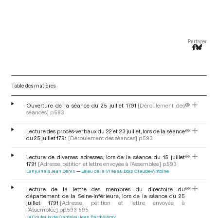
Partager
Table des matières
Ouverture de la séance du 25 juillet 1791
[Déroulement des
séances]
p.593
Lecture des procès-verbaux du 22 et 23 juillet, lors de la séance
du 25 juillet 1791
[Déroulement des séances]
p.593
Lecture de diverses adresses, lors de la séance du 15 juillet
1791
[Adresse, pétition et lettre envoyée à l’Assemblée]
p.593
Lanjuinais Jean Denis
Leleu de la Ville au Bois Claude-Antoine
Lecture de la lettre des membres du directoire du
département de la Seine-Inférieure, lors de la séance du 25
juillet 1791
[Adresse, pétition et lettre envoyée à
l’Assemblée]
pp.593-595
Le Couteulx de Canteleu Jean Barthélemy