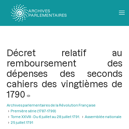
ARCHIVES
PARLEMENTAIRES
Fil
d'Ariane
Décret relatif au
remboursement des
dépenses des seconds
cahiers des vingtièmes de
1790
Archives parlementaires de la Révolution Française
Première série (1787-1799)
Tome XXVIII - Du 6 juillet au 28 juillet 1791.
Assemblée nationale
25 juillet 1791