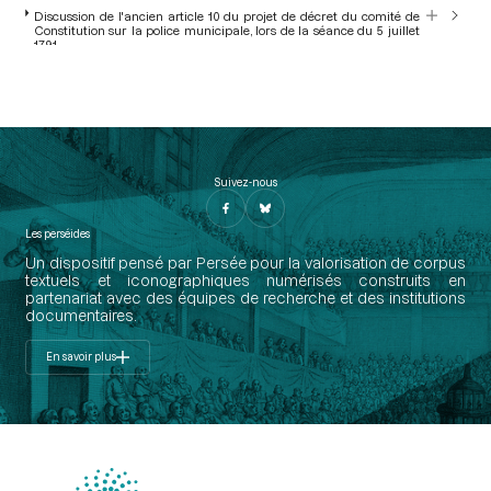
Discussion de l'ancien article 10 du projet de décret du comité de
Constitution sur la police municipale, lors de la séance du 5 juillet
1791
Motion de M. Germain fixant que le directoire envoie au comité des
finances les pièces relatives à l'administration des eaux de Paris
pour qu'il donne son avis, lors de la séance du 6 juillet 1791
Suivez-nous
Les perséides
Un dispositif pensé par Persée pour la valorisation de corpus
textuels et iconographiques numérisés construits en
partenariat avec des équipes de recherche et des institutions
documentaires.
En savoir plus