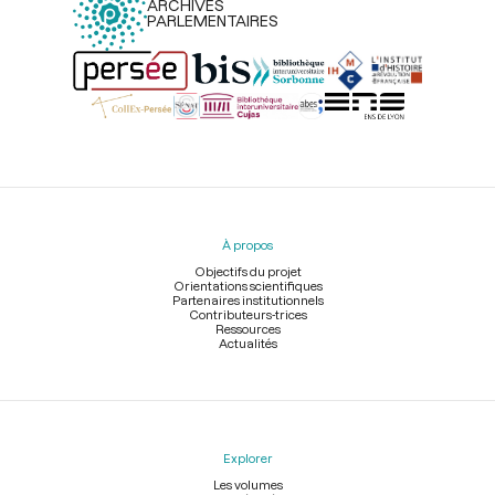
ARCHIVES
PARLEMENTAIRES
Menu
du
pied
À propos
de
page
Objectifs du projet
Orientations scientifiques
Partenaires institutionnels
Contributeurs-trices
Ressources
Actualités
Explorer
Les volumes