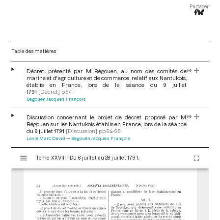
Partager
Table des matières
Décret, présenté par M. Bégouen, au nom des comités de
marine et d'agriculture et de commerce, relatif aux Nantukois,
établis en France, lors de la séance du 9 juillet
1791
[Décret]
p.54
Begouën Jacques François
Discussion concernant le projet de décret proposé par M.
Bégouen sur les Nantukois établis en France, lors de la séance
du 9 juillet 1791
[Discussion]
pp.54-55
Lavie Marc David
Begouën Jacques François
V
Tome XXVIII - Du 6 juillet au 28 juillet 1791.
i
s
u
a
l
i
s