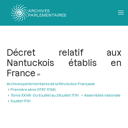
ARCHIVES
PARLEMENTAIRES
Fil
d'Ariane
Décret relatif aux
Nantuckois établis en
France
Archives parlementaires de la Révolution Française
Première série (1787-1799)
Tome XXVIII - Du 6 juillet au 28 juillet 1791.
Assemblée nationale
9 juillet 1791