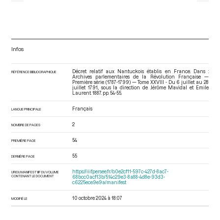
Infos
Décret relatif aux Nantuckois établis en France. Dans :
RÉFÉRENCE BIBLIOGRAPHIQUE
Archives parlementaires de la Révolution Française —
Première série (1787-1799) — Tome XXVIII - Du 6 juillet au 28
juillet 1791.
, sous la direction de Jérôme Mavidal et Emile
Laurent. 1887. pp. 54-55.
Français
LANGUE PRINCIPALE
2
NOMBRE DE PAGES
54
PREMIÈRE PAGE
55
DERNIÈRE PAGE
https://iiif.persee.fr/b0e2cf11-597c-427d-8ac7-
URI DU MANIFEST IIIF DU VOLUME
CONTENANT LE DOCUMENT
68bcc0acf13b/514c29e3-8a88-4d8e-93d3-
c6225ece9e9a/manifest
10 octobre 2024 à 18:07
MODIFIÉ LE