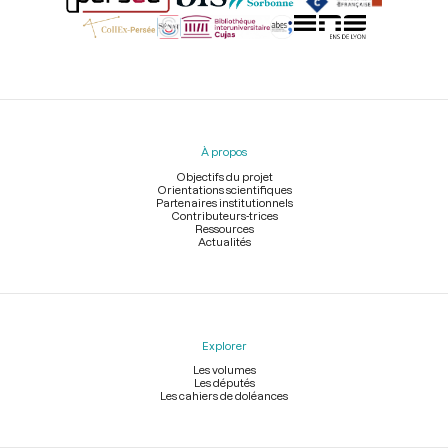
Menu
du
pied
À propos
de
page
Objectifs du projet
Orientations scientifiques
Partenaires institutionnels
Contributeurs-trices
Ressources
Actualités
Explorer
Les volumes
Les députés
Les cahiers de doléances