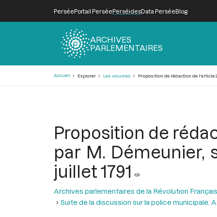
Persée
Portail Persée
Perséides
Data Persée
Blog
ARCHIVES
PARLEMENTAIRES
Fil
Accueil
Explorer
Les volumes
Proposition de rédaction de l'article 
d'Ariane
Proposition de rédact
par M. Démeunier, s
juillet 1791
Archives parlementaires de la Révolution Françai
Suite de la discussion sur la police municipale. 