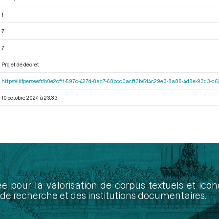
1
7
7
Projet de décret
https://iiif.persee.fr/b0e2cf11-597c-427d-8ac7-68bcc0acf13b/514c29e3-8a88-4d8e-93d3-
10 octobre 2024 à 23:33
ée pour la valorisation de corpus textuels et ic
de recherche et des institutions documentaires.