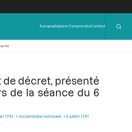
Rechercher
Menu
À propos
Explorer
Comprendre
Contact
de
l'en-
tête
let 1791
et de décret, présenté
rs de la séance du 6
et 1791.
Assemblée nationale
6 juillet 1791