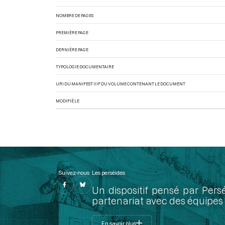
NOMBRE DE PAGES
PREMIÈRE PAGE
DERNIÈRE PAGE
TYPOLOGIE DOCUMENTAIRE
URI DU MANIFEST IIIF DU VOLUME CONTENANT LE DOCUMENT
MODIFIÉ LE
Suivez-nous
Les perséides
Un dispositif pensé par Pers
partenariat avec des équipes 
En savoir plus