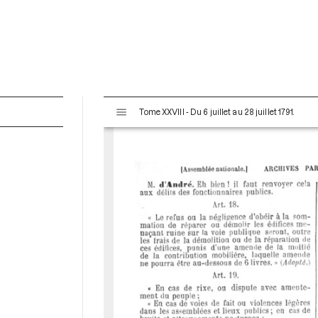
V
Tome XXVIII - Du 6 juillet au 28 juillet 1791.
i
s
u
a
l
i
s
e
u
r
M
i
r
a