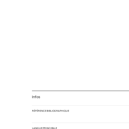
Infos
RÉFÉRENCE BIBLIOGRAPHIQUE
LANGUE PRINCIPALE