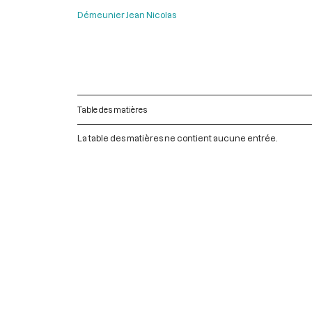
Démeunier Jean Nicolas
Table des matières
La table des matières ne contient aucune entrée.