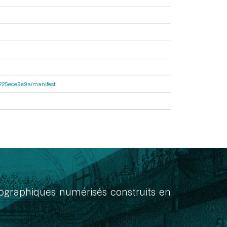
c6225ece9e9a/manifest
onographiques numérisés construits en