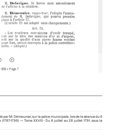
r 809
• Page 7
nté par M. Démeunier, sur la police municipale, lors de la séance du 6
(1787-1799) — Tome XXVIII - Du 6 juillet au 28 juillet 1791.
, sous la