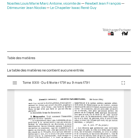
Noailles Louis Marie Marc Antoine, vicomte de
Rewbell Jean François
Démeunier Jean Nicolas
Le Chapelier Isaac René Guy
Télécharger
Partager
Table des matières
La table des matières ne contient aucune entrée.
V
Tome XXIII - Du 6 février 1791 au 9 mars 1791
i
s
u
a
l
i
s
e
u
r