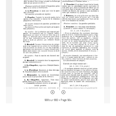
M
i
r
a
d
o
r
568 sur 800
• Page 564