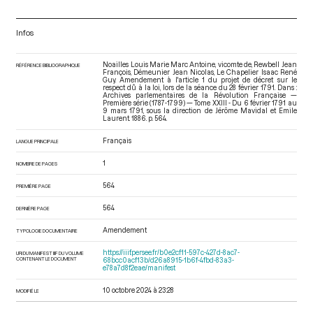
Infos
Noailles Louis Marie Marc Antoine, vicomte de, Rewbell Jean
RÉFÉRENCE BIBLIOGRAPHIQUE
François, Démeunier Jean Nicolas, Le Chapelier Isaac René
Guy. Amendement à l'article 1 du projet de décret sur le
respect dû à la loi, lors de la séance du 28 février 1791. Dans :
Archives parlementaires de la Révolution Française —
Première série (1787-1799) — Tome XXIII - Du 6 février 1791 au
9 mars 1791
, sous la direction de Jérôme Mavidal et Emile
Laurent. 1886. p. 564.
Français
LANGUE PRINCIPALE
1
NOMBRE DE PAGES
564
PREMIÈRE PAGE
564
DERNIÈRE PAGE
Amendement
TYPOLOGIE DOCUMENTAIRE
https://iiif.persee.fr/b0e2cf11-597c-427d-8ac7-
URI DU MANIFEST IIIF DU VOLUME
CONTENANT LE DOCUMENT
68bcc0acf13b/d26a8915-1b6f-4fbd-83a3-
e78a7d8f2eae/manifest
10 octobre 2024 à 23:28
MODIFIÉ LE