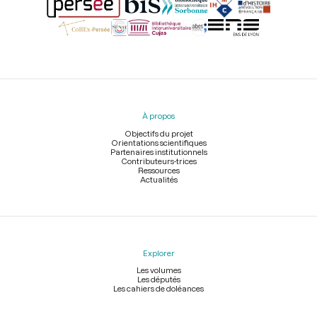
Menu
du
pied
À propos
de
page
Objectifs du projet
Orientations scientifiques
Partenaires institutionnels
Contributeurs-trices
Ressources
Actualités
Explorer
Les volumes
Les députés
Les cahiers de doléances