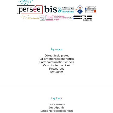
Menu
du
pied
À propos
de
page
Objectifs du projet
Orientations scientifiques
Partenaires institutionnels
Contributeurs-trices
Ressources
Actualités
Explorer
Les volumes
Les députés
Les cahiers de doléances