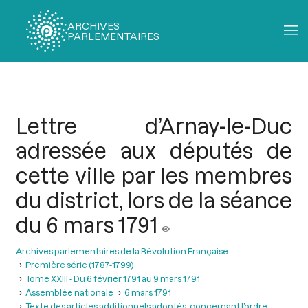
ARCHIVES
PARLEMENTAIRES
Fil
d'Ariane
Lettre d’Arnay-le-Duc
adressée aux députés de
cette ville par les membres
du district, lors de la séance
du 6 mars 1791
Archives parlementaires de la Révolution Française
Première série (1787-1799)
Tome XXIII - Du 6 février 1791 au 9 mars 1791
Assemblée nationale
6 mars 1791
Texte des articles additionnels adoptés, concernant l’ordre