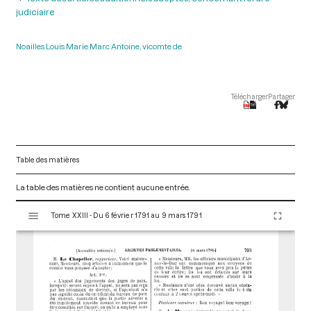
judiciaire
Noailles Louis Marie Marc Antoine, vicomte de
Télécharger
Partager
Table des matières
La table des matières ne contient aucune entrée.
V
Tome XXIII - Du 6 février 1791 au 9 mars 1791
i
s
u
a
l
i
s