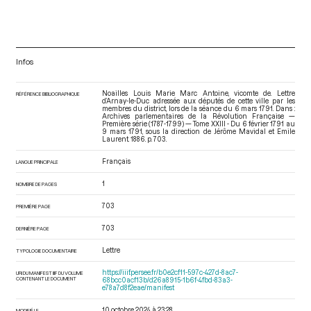
Infos
Noailles Louis Marie Marc Antoine, vicomte de. Lettre
RÉFÉRENCE BIBLIOGRAPHIQUE
d’Arnay-le-Duc adressée aux députés de cette ville par les
membres du district, lors de la séance du 6 mars 1791. Dans :
Archives parlementaires de la Révolution Française —
Première série (1787-1799) — Tome XXIII - Du 6 février 1791 au
9 mars 1791
, sous la direction de Jérôme Mavidal et Emile
Laurent. 1886. p. 703.
Français
LANGUE PRINCIPALE
1
NOMBRE DE PAGES
703
PREMIÈRE PAGE
703
DERNIÈRE PAGE
Lettre
TYPOLOGIE DOCUMENTAIRE
https://iiif.persee.fr/b0e2cf11-597c-427d-8ac7-
URI DU MANIFEST IIIF DU VOLUME
CONTENANT LE DOCUMENT
68bcc0acf13b/d26a8915-1b6f-4fbd-83a3-
e78a7d8f2eae/manifest
10 octobre 2024 à 23:28
MODIFIÉ LE