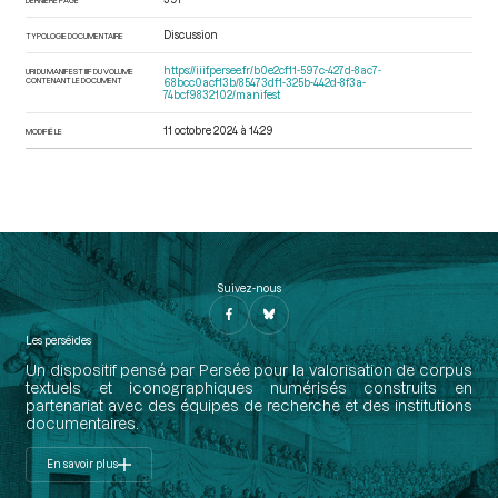
Discussion
TYPOLOGIE DOCUMENTAIRE
https://iiif.persee.fr/b0e2cf11-597c-427d-8ac7-
URI DU MANIFEST IIIF DU VOLUME
CONTENANT LE DOCUMENT
68bcc0acf13b/85473df1-325b-442d-8f3a-
74bcf9832102/manifest
11 octobre 2024 à 14:29
MODIFIÉ LE
Suivez-nous
Les perséides
Un dispositif pensé par Persée pour la valorisation de corpus
textuels et iconographiques numérisés construits en
partenariat avec des équipes de recherche et des institutions
documentaires.
En savoir plus