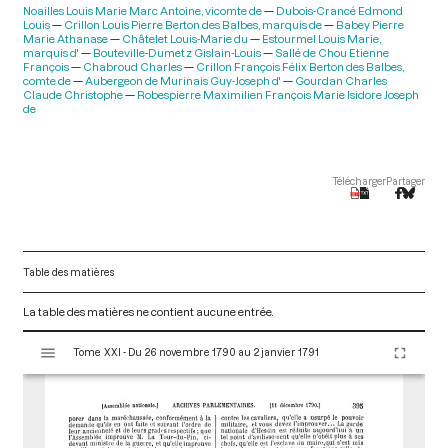
Noailles Louis Marie Marc Antoine, vicomte de
Dubois-Crancé Edmond
Louis
Crillon Louis Pierre Berton des Balbes, marquis de
Babey Pierre
Marie Athanase
Châtelet Louis-Marie du
Estourmel Louis Marie,
marquis d'
Bouteville-Dumetz Gislain-Louis
Sallé de Chou Etienne
François
Chabroud Charles
Crillon François Félix Berton des Balbes,
comte de
Aubergeon de Murinais Guy-Joseph d'
Gourdan Charles
Claude Christophe
Robespierre Maximilien François Marie Isidore Joseph
de
Télécharger
Partager
Table des matières
La table des matières ne contient aucune entrée.
V
Tome XXI - Du 26 novembre 1790 au 2 janvier 1791
i
s
u
a
l