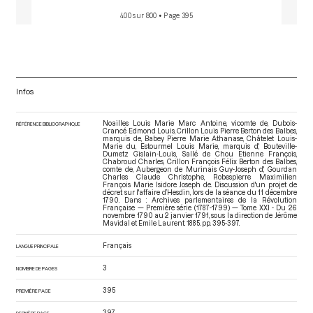
400 sur 800
• Page 395
Infos
Noailles Louis Marie Marc Antoine, vicomte de, Dubois-
RÉFÉRENCE BIBLIOGRAPHIQUE
Crancé Edmond Louis, Crillon Louis Pierre Berton des Balbes,
marquis de, Babey Pierre Marie Athanase, Châtelet Louis-
Marie du, Estourmel Louis Marie, marquis d', Bouteville-
Dumetz Gislain-Louis, Sallé de Chou Etienne François,
Chabroud Charles, Crillon François Félix Berton des Balbes,
comte de, Aubergeon de Murinais Guy-Joseph d', Gourdan
Charles Claude Christophe, Robespierre Maximilien
François Marie Isidore Joseph de. Discussion d'un projet de
décret sur l'affaire d’Hesdin, lors de la séance du 11 décembre
1790. Dans : Archives parlementaires de la Révolution
Française — Première série (1787-1799) — Tome XXI - Du 26
novembre 1790 au 2 janvier 1791
, sous la direction de Jérôme
Mavidal et Emile Laurent. 1885. pp. 395-397.
Français
LANGUE PRINCIPALE
3
NOMBRE DE PAGES
395
PREMIÈRE PAGE
397
DERNIÈRE PAGE