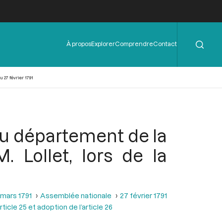
Rechercher
Menu
À propos
Explorer
Comprendre
Contact
de
l'en-
tête
 27 février 1791
du département de la
. Lollet, lors de la
 mars 1791
Assemblée nationale
27 février 1791
ticle 25 et adoption de l’article 26