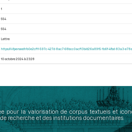
1
554
554
Lettre
https://iiif.persee.fr/b0e2cf11-597c-427d-8ac7-68bcc0acf13b/d26a8915-1b6f-4fbd-83a3-e7
10 octobre 2024 à 23:28
ée pour la valorisation de corpus textuels et ic
de recherche et des institutions documentaires.