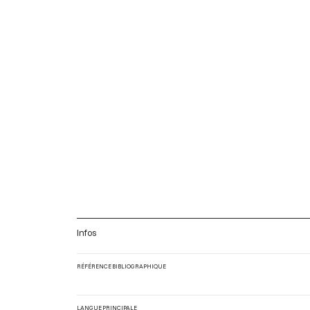
Infos
RÉFÉRENCE BIBLIOGRAPHIQUE
LANGUE PRINCIPALE