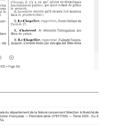
 800
• Page 554
rale du département de la Nièvre concernant l'élection à l'évêché de
volution Française — Première série (1787-1799) — Tome XXIII - Du 6
54.