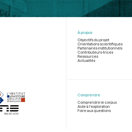
À propos
Objectifs du projet
Orientations scientifiques
Partenaires institutionnels
Contributeurs-trices
Ressources
Actualités
Menu
du
pied
de
Comprendre
page
Comprendre le corpus
Aide à l'exploration
Foire aux questions