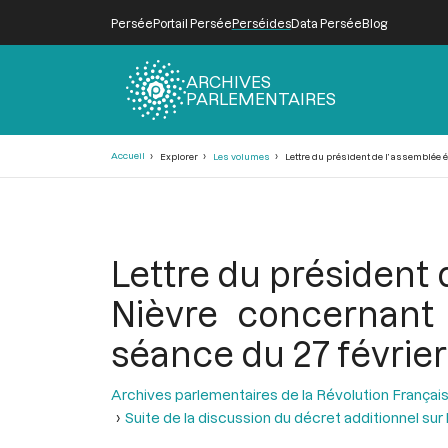
Persée
Portail Persée
Perséides
Data Persée
Blog
ARCHIVES
PARLEMENTAIRES
Fil
Accueil
Explorer
Les volumes
Lettre du président de l’assemblée éle
d'Ariane
Lettre du président
Nièvre concernant l
séance du 27 février
Archives parlementaires de la Révolution Françai
Suite de la discussion du décret additionnel sur l’