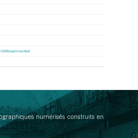
8a7d8f2eae/manifest
onographiques numérisés construits en