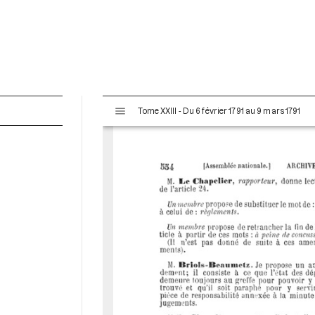
V
Tome XXIII - Du 6 février 1791 au 9 mars 1791
i
s
u
a
l
i
s
e
u
r
M
i
r
a