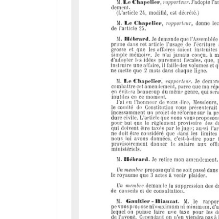
d
o
r