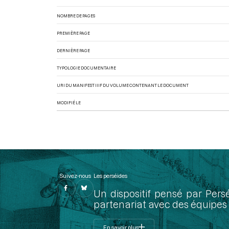
NOMBRE DE PAGES
PREMIÈRE PAGE
DERNIÈRE PAGE
TYPOLOGIE DOCUMENTAIRE
URI DU MANIFEST IIIF DU VOLUME CONTENANT LE DOCUMENT
MODIFIÉ LE
Suivez-nous
Les perséides
Un dispositif pensé par Pers
partenariat avec des équipes 
En savoir plus